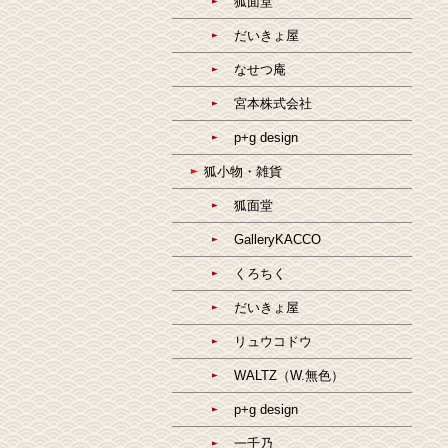
狐面堂
だいきょ屋
なせつ庵
宮本株式会社
p+g design
狐小物・雑貨
狐面堂
GalleryKACCO
くろちく
だいきょ屋
リュウコドウ
WALTZ（W.無色）
p+g design
一千乃