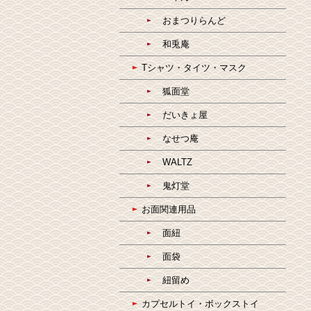
おまつりらんど
和兎庵
Tシャツ・タイツ・マスク
狐面堂
だいきょ屋
なせつ庵
WALTZ
鬼灯堂
お面関連用品
面紐
面袋
紐留め
カプセルトイ・ボックストイ