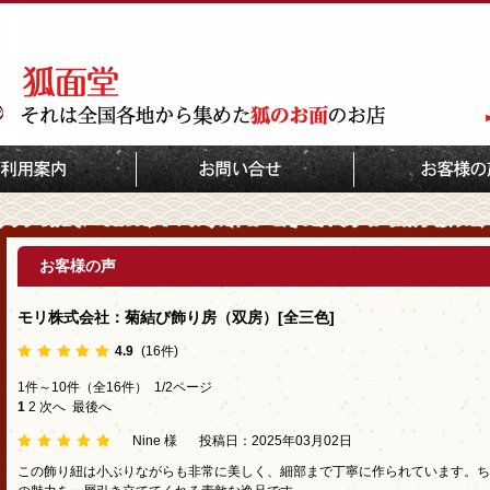
TOP
お客様の声:モリ株式会社：菊結び飾り房（双房）[全三色]
お客様の声
モリ株式会社：菊結び飾り房（双房）[全三色]
4.9
(16件)
1件～10件（全16件） 1/2ページ
1
2
次へ
最後へ
Nine 様
投稿日：2025年03月02日
この飾り紐は小ぶりながらも非常に美しく、細部まで丁寧に作られています。ち