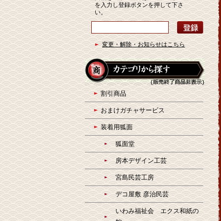
を入力し登録ボタンを押して下さ
い。
変更・解除・お知らせはこちら
割引商品
おまけガチャサービス
装着用狐面
狐面堂
房本デザイン工芸
宮島民芸工房
デコ屋敷 彦治民芸
いわみ福祉会 エクス和紙の