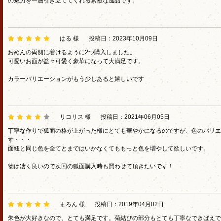
の魅力を一層引き立ててくれる素敵な逸品です。
はる 様
投稿日：2023年10月09日
おめんの両側に着けるように2つ購入しました。
可愛いお面が益々可愛く豪華になって大満足です。
カラーバリエーションがもう少しあると嬉しいです
リコリス 様
投稿日：2021年06月05日
丁寧な作りで狐面の格が上がった様にとても華やかになるのですが、色のバリエ
す・・・
面紐と同じ色を全てとまではいかなくてももっと色を増やして欲しいです。
物は凄く良いので次回の狐面購入時も買わせて頂きたいです！
まろん 様
投稿日：2019年04月02日
朱色が大好きなので、とても満足です。菊結びの部分もとても丁寧なできばえで