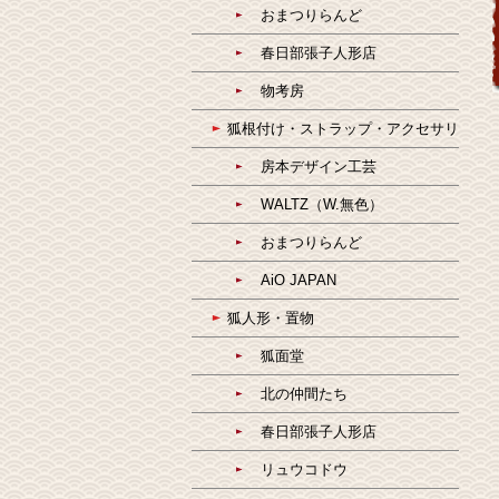
おまつりらんど
春日部張子人形店
物考房
狐根付け・ストラップ・アクセサリ
房本デザイン工芸
WALTZ（W.無色）
おまつりらんど
AiO JAPAN
狐人形・置物
狐面堂
北の仲間たち
春日部張子人形店
リュウコドウ