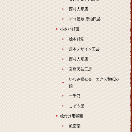
西村人形店
デコ屋敷 彦治民芸
小さい狐面
絵本狐堂
房本デザイン工芸
西村人形店
宮島民芸工房
いわみ福祉会 エクス和紙の
館
一千乃
こぞう屋
絵付け用狐面
狐面堂