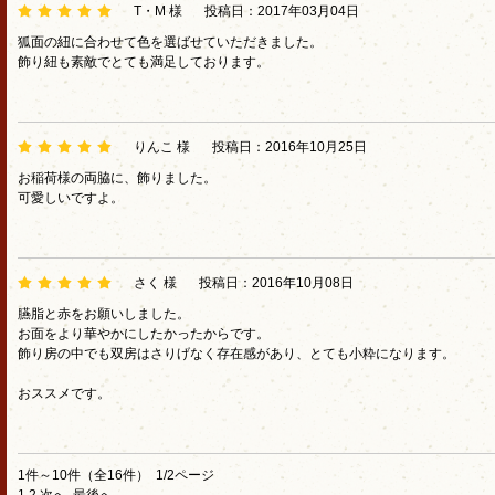
T・M 様
投稿日：2017年03月04日
狐面の紐に合わせて色を選ばせていただきました。
飾り紐も素敵でとても満足しております。
りんこ 様
投稿日：2016年10月25日
お稲荷様の両脇に、飾りました。
可愛しいですよ。
さく 様
投稿日：2016年10月08日
臙脂と赤をお願いしました。
お面をより華やかにしたかったからです。
飾り房の中でも双房はさりげなく存在感があり、とても小粋になります。
おススメです。
1件～10件（全16件） 1/2ページ