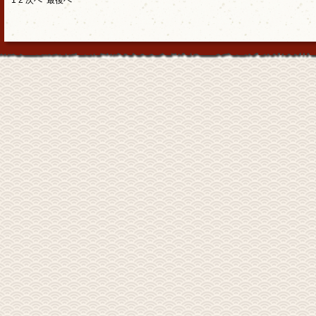
1
2
次へ
最後へ