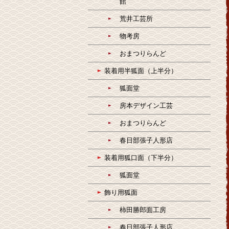
館
荒井工芸所
物考房
おまつりらんど
装着用半狐面（上半分）
狐面堂
房本デザイン工芸
おまつりらんど
春日部張子人形店
装着用狐口面（下半分）
狐面堂
飾り用狐面
柿田勝郎面工房
春日部張子人形店