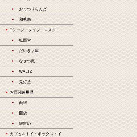
おまつりらんど
和兎庵
Tシャツ・タイツ・マスク
狐面堂
だいきょ屋
なせつ庵
WALTZ
鬼灯堂
お面関連用品
面紐
面袋
紐留め
カプセルトイ・ボックストイ