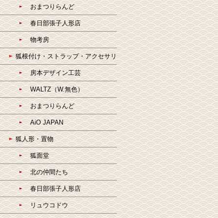
おまつりらんど
春日部張子人形店
物考房
狐根付け・ストラップ・アクセサリ
房本デザイン工芸
WALTZ（W.無色）
おまつりらんど
AiO JAPAN
狐人形・置物
狐面堂
北の仲間たち
春日部張子人形店
リュウコドウ