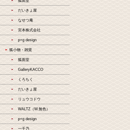
狐面堂
だいきょ屋
なせつ庵
宮本株式会社
p+g design
狐小物・雑貨
狐面堂
GalleryKACCO
くろちく
だいきょ屋
リュウコドウ
WALTZ（W.無色）
p+g design
一千乃