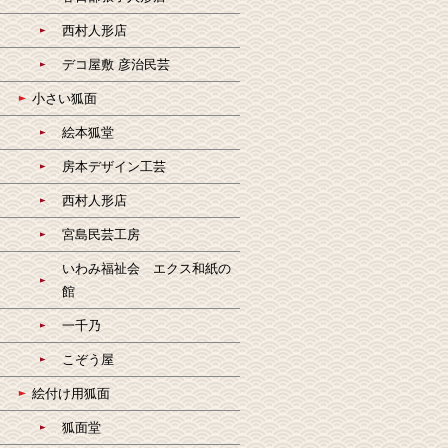
西村人形店
デコ屋敷 彦治民芸
小さい狐面
絵本狐堂
房本デザイン工芸
西村人形店
宮島民芸工房
いわみ福祉会 エクス和紙の
館
一千乃
こぞう屋
絵付け用狐面
狐面堂