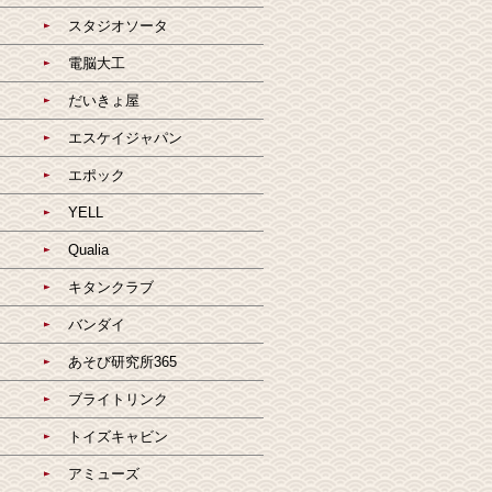
スタジオソータ
電脳大工
だいきょ屋
エスケイジャパン
エポック
YELL
Qualia
キタンクラブ
バンダイ
あそび研究所365
ブライトリンク
トイズキャビン
アミューズ