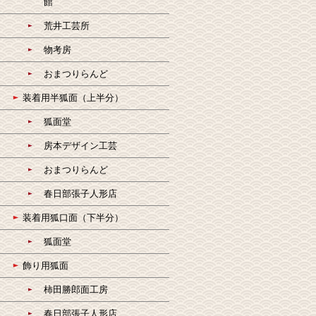
館
荒井工芸所
物考房
おまつりらんど
装着用半狐面（上半分）
狐面堂
房本デザイン工芸
おまつりらんど
春日部張子人形店
装着用狐口面（下半分）
狐面堂
飾り用狐面
柿田勝郎面工房
春日部張子人形店