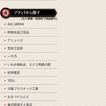
AiO JAPAN
阿朋水晶工芸品
アミューズ
荒井工芸所
一千乃
いわみ福祉会 エクス和紙の館
絵本狐堂
YELL
大阪プラスチック工業
おまつりらんど
春日部張子人形店