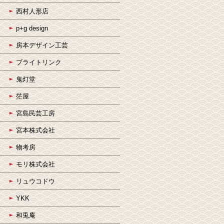
西村人形店
p+g design
房本デザイン工芸
ブライトリンク
鬼灯堂
茫屋
宮島民芸工房
宮本株式会社
物考房
モリ株式会社
リュウコドウ
YKK
和兎庵