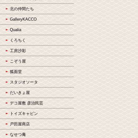
北の仲間たち
GalleryKACCO
Qualia
くろちく
工房沙彩
こぞう屋
狐面堂
スタジオソータ
だいきょ屋
デコ屋敷 彦治民芸
トイズキャビン
戸田屋商店
なせつ庵