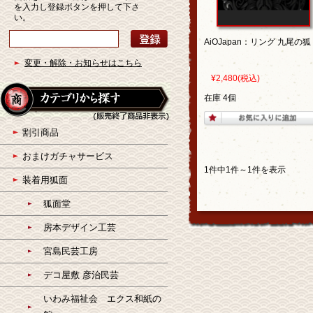
を入力し登録ボタンを押して下さ
い。
AiOJapan：リング 九尾の狐
変更・解除・お知らせはこちら
¥2,480
(税込)
在庫 4個
割引商品
おまけガチャサービス
1件中1件～1件を表示
装着用狐面
狐面堂
房本デザイン工芸
宮島民芸工房
デコ屋敷 彦治民芸
いわみ福祉会 エクス和紙の