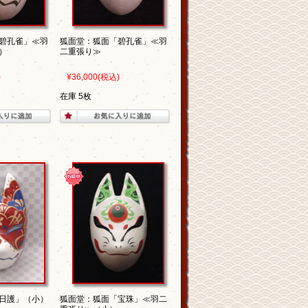
碧孔雀」≪羽
狐面堂：狐面「碧孔雀」≪羽
）
二重張り≫
)
¥36,000
(税込)
在庫 5枚
日護」（小）
狐面堂：狐面「宝珠」≪羽二