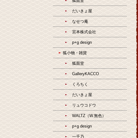
狐面堂
だいきょ屋
なせつ庵
宮本株式会社
p+g design
狐小物・雑貨
狐面堂
GalleryKACCO
くろちく
だいきょ屋
リュウコドウ
WALTZ（W.無色）
p+g design
一千乃