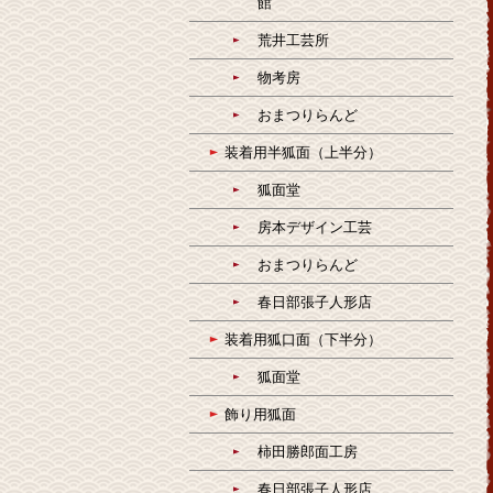
館
荒井工芸所
物考房
おまつりらんど
装着用半狐面（上半分）
狐面堂
房本デザイン工芸
おまつりらんど
春日部張子人形店
装着用狐口面（下半分）
狐面堂
飾り用狐面
柿田勝郎面工房
春日部張子人形店