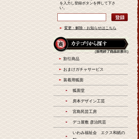
を入力し登録ボタンを押して下さ
い。
変更・解除・お知らせはこちら
割引商品
おまけガチャサービス
装着用狐面
狐面堂
房本デザイン工芸
宮島民芸工房
デコ屋敷 彦治民芸
いわみ福祉会 エクス和紙の