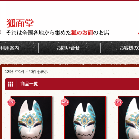
TOP
装着用狐面
129件中1件～40件を表示
商品一覧