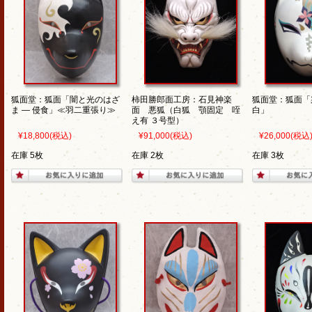
狐面堂：狐面「闇と光のはざ
柿田勝郎面工房：石見神楽
狐面堂：狐面「
ま ― 侵食」≪羽二重張り≫
面 悪狐（白狐 顎固定 咥
白」
え有 ３号型）
¥18,800
(税込)
¥91,000
(税込)
¥26,000
(税込
在庫 5枚
在庫 2枚
在庫 3枚