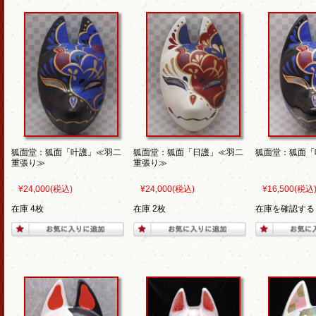
狐面堂：狐面「叶護」≪羽二
狐面堂：狐面「日護」≪羽二
狐面堂：狐面「
重張り≫
重張り≫
¥24,000
(税込)
¥24,000
(税込)
¥16,500
(税込
在庫 4枚
在庫 2枚
在庫を確認する