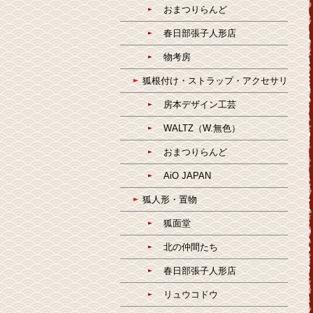
おまつりらんど
春日部張子人形店
物考房
狐根付け・ストラップ・アクセサリ
房本デザイン工芸
WALTZ（W.無色）
おまつりらんど
AiO JAPAN
狐人形・置物
狐面堂
北の仲間たち
春日部張子人形店
リュウコドウ