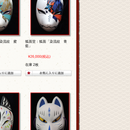
染流紋 蜜
狐面堂：狐面「染流紋 青
藍」
)
¥26,000
(税込)
在庫 2枚