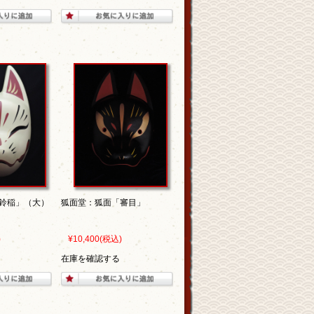
鈴稲」（大）
狐面堂：狐面「審目」
)
¥10,400
(税込)
在庫を確認する