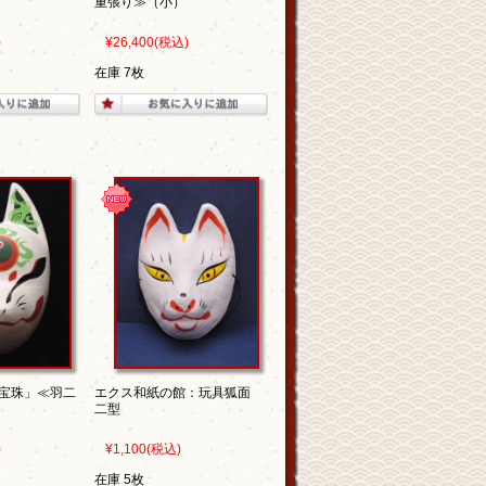
重張り≫（小）
)
¥26,400
(税込)
在庫 7枚
宝珠」≪羽二
エクス和紙の館：玩具狐面
二型
)
¥1,100
(税込)
在庫 5枚