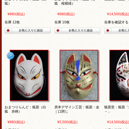
狐）
狐 桜模様）
¥880
(税込)
¥880
(税込)
¥14,500
(税込
在庫 12枚
在庫 10枚
在庫を確認する
おまつりらんど：狐面（白
房本デザイン工芸：狐面・金
狐面堂：狐面「
狐 赤柄）
｜口閉じ
－」
¥880
(税込)
¥2,500
(税込)
¥14,500
(税込