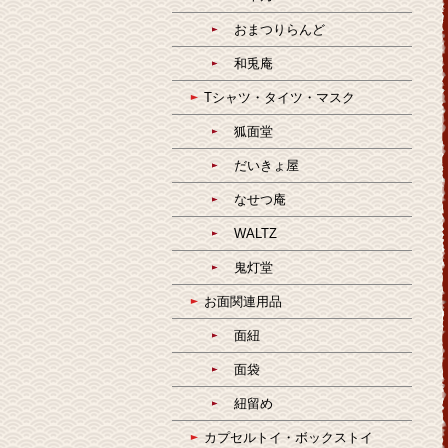
おまつりらんど
和兎庵
Tシャツ・タイツ・マスク
狐面堂
だいきょ屋
なせつ庵
WALTZ
鬼灯堂
お面関連用品
面紐
面袋
紐留め
カプセルトイ・ボックストイ