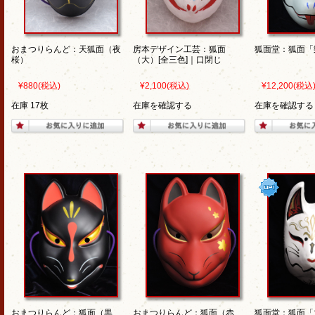
おまつりらんど：天狐面（夜
房本デザイン工芸：狐面
狐面堂：狐面「
桜）
（大）[全三色]｜口閉じ
¥880
(税込)
¥2,100
(税込)
¥12,200
(税込
在庫 17枚
在庫を確認する
在庫を確認する
おまつりらんど：狐面（黒
おまつりらんど：狐面（赤
狐面堂：狐面「