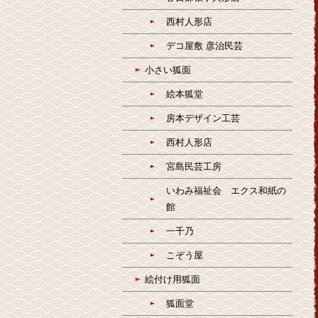
西村人形店
デコ屋敷 彦治民芸
小さい狐面
絵本狐堂
房本デザイン工芸
西村人形店
宮島民芸工房
いわみ福祉会 エクス和紙の
館
一千乃
こぞう屋
絵付け用狐面
狐面堂