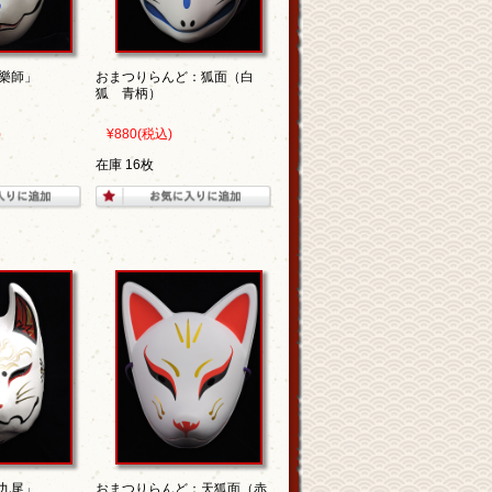
樂師」
おまつりらんど：狐面（白
狐 青柄）
)
¥880
(税込)
在庫 16枚
九尾」
おまつりらんど：天狐面（赤