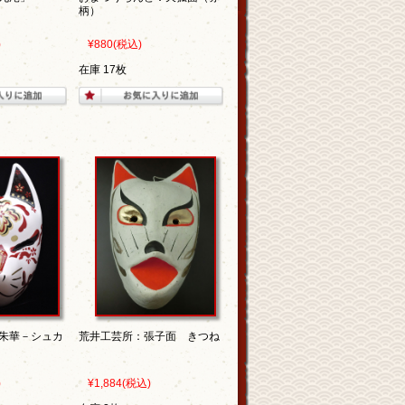
柄）
)
¥880
(税込)
在庫 17枚
朱華－シュカ
荒井工芸所：張子面 きつね
)
¥1,884
(税込)