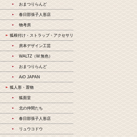
おまつりらんど
春日部張子人形店
物考房
狐根付け・ストラップ・アクセサリ
房本デザイン工芸
WALTZ（W.無色）
おまつりらんど
AiO JAPAN
狐人形・置物
狐面堂
北の仲間たち
春日部張子人形店
リュウコドウ