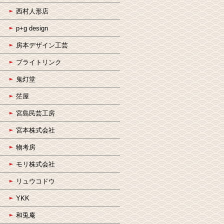
西村人形店
p+g design
房本デザイン工芸
ブライトリンク
鬼灯堂
茫屋
宮島民芸工房
宮本株式会社
物考房
モリ株式会社
リュウコドウ
YKK
和兎庵