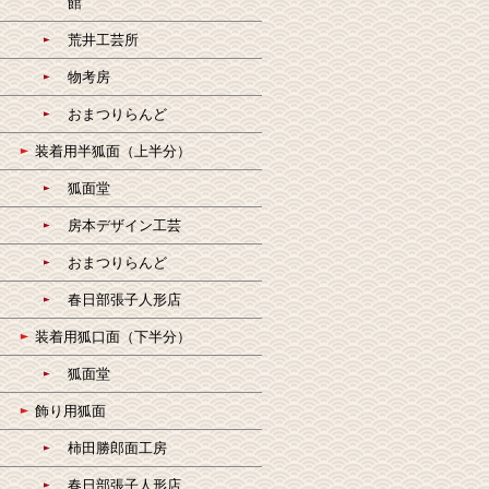
館
荒井工芸所
物考房
おまつりらんど
装着用半狐面（上半分）
狐面堂
房本デザイン工芸
おまつりらんど
春日部張子人形店
装着用狐口面（下半分）
狐面堂
飾り用狐面
柿田勝郎面工房
春日部張子人形店