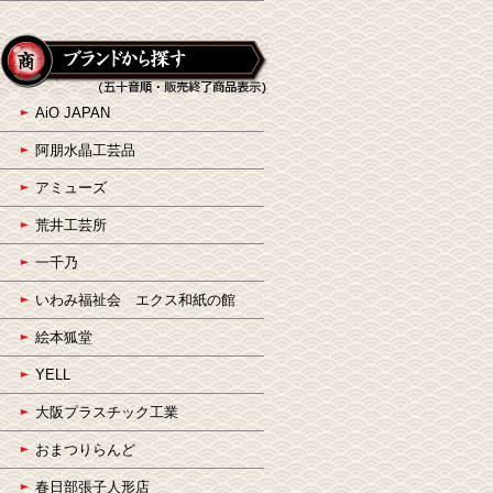
AiO JAPAN
阿朋水晶工芸品
アミューズ
荒井工芸所
一千乃
いわみ福祉会 エクス和紙の館
絵本狐堂
YELL
大阪プラスチック工業
おまつりらんど
春日部張子人形店