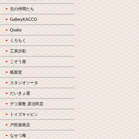
北の仲間たち
GalleryKACCO
Qualia
くろちく
工房沙彩
こぞう屋
狐面堂
スタジオソータ
だいきょ屋
デコ屋敷 彦治民芸
トイズキャビン
戸田屋商店
なせつ庵