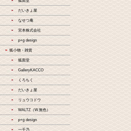
狐面堂
だいきょ屋
なせつ庵
宮本株式会社
p+g design
狐小物・雑貨
狐面堂
GalleryKACCO
くろちく
だいきょ屋
リュウコドウ
WALTZ（W.無色）
p+g design
一千乃