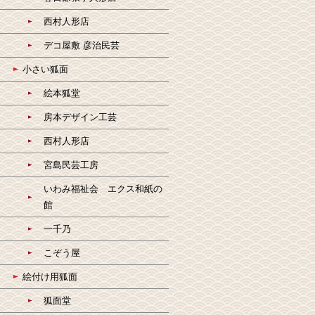
西村人形店
デコ屋敷 彦治民芸
小さい狐面
絵本狐堂
房本デザイン工芸
西村人形店
宮島民芸工房
いわみ福祉会 エクス和紙の
館
一千乃
こぞう屋
絵付け用狐面
狐面堂