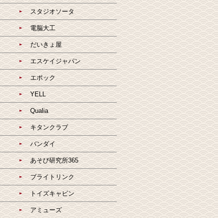
スタジオソータ
電脳大工
だいきょ屋
エスケイジャパン
エポック
YELL
Qualia
キタンクラブ
バンダイ
あそび研究所365
ブライトリンク
トイズキャビン
アミューズ