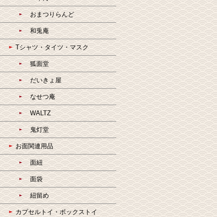
おまつりらんど
和兎庵
Tシャツ・タイツ・マスク
狐面堂
だいきょ屋
なせつ庵
WALTZ
鬼灯堂
お面関連用品
面紐
面袋
紐留め
カプセルトイ・ボックストイ