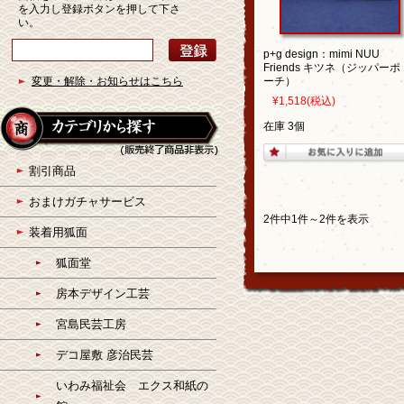
を入力し登録ボタンを押して下さ
い。
p+g design：mimi NUU
Friends キツネ（ジッパーポ
変更・解除・お知らせはこちら
ーチ）
¥1,518
(税込)
在庫 3個
割引商品
おまけガチャサービス
2件中1件～2件を表示
装着用狐面
狐面堂
房本デザイン工芸
宮島民芸工房
デコ屋敷 彦治民芸
いわみ福祉会 エクス和紙の