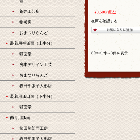
館
荒井工芸所
¥3,600
(税込)
在庫を確認する
物考房
おまつりらんど
装着用半狐面（上半分）
8件中1件～8件を表示
狐面堂
房本デザイン工芸
おまつりらんど
春日部張子人形店
装着用狐口面（下半分）
狐面堂
飾り用狐面
柿田勝郎面工房
春日部張子人形店