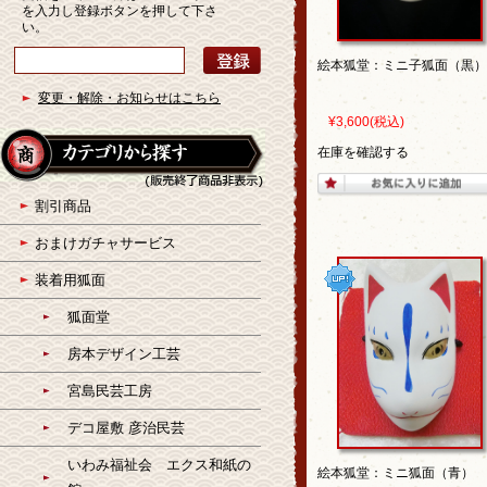
を入力し登録ボタンを押して下さ
い。
絵本狐堂：ミニ子狐面（黒）
変更・解除・お知らせはこちら
¥3,600
(税込)
在庫を確認する
割引商品
おまけガチャサービス
装着用狐面
狐面堂
房本デザイン工芸
宮島民芸工房
デコ屋敷 彦治民芸
いわみ福祉会 エクス和紙の
絵本狐堂：ミニ狐面（青）