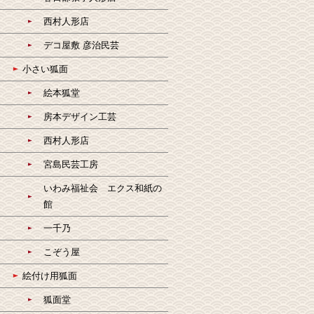
西村人形店
デコ屋敷 彦治民芸
小さい狐面
絵本狐堂
房本デザイン工芸
西村人形店
宮島民芸工房
いわみ福祉会 エクス和紙の
館
一千乃
こぞう屋
絵付け用狐面
狐面堂