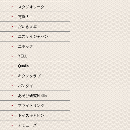
スタジオソータ
電脳大工
だいきょ屋
エスケイジャパン
エポック
YELL
Qualia
キタンクラブ
バンダイ
あそび研究所365
ブライトリンク
トイズキャビン
アミューズ