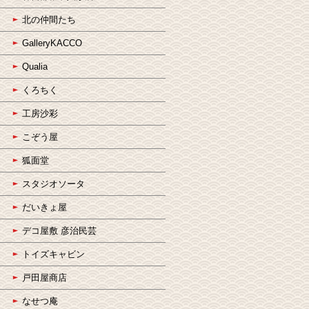
北の仲間たち
GalleryKACCO
Qualia
くろちく
工房沙彩
こぞう屋
狐面堂
スタジオソータ
だいきょ屋
デコ屋敷 彦治民芸
トイズキャビン
戸田屋商店
なせつ庵