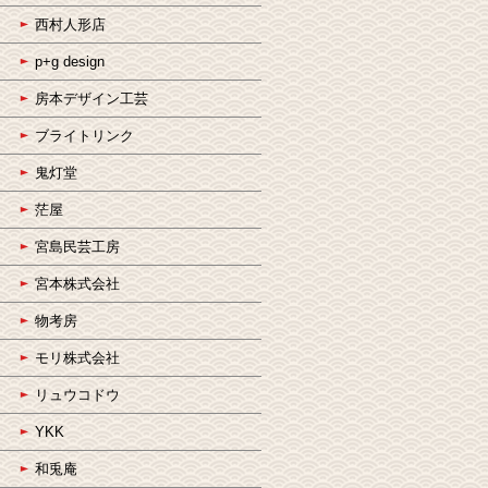
西村人形店
p+g design
房本デザイン工芸
ブライトリンク
鬼灯堂
茫屋
宮島民芸工房
宮本株式会社
物考房
モリ株式会社
リュウコドウ
YKK
和兎庵