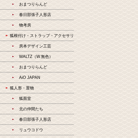
おまつりらんど
春日部張子人形店
物考房
狐根付け・ストラップ・アクセサリ
房本デザイン工芸
WALTZ（W.無色）
おまつりらんど
AiO JAPAN
狐人形・置物
狐面堂
北の仲間たち
春日部張子人形店
リュウコドウ