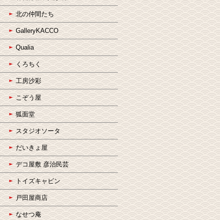
北の仲間たち
GalleryKACCO
Qualia
くろちく
工房沙彩
こぞう屋
狐面堂
スタジオソータ
だいきょ屋
デコ屋敷 彦治民芸
トイズキャビン
戸田屋商店
なせつ庵