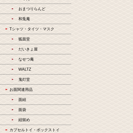
おまつりらんど
和兎庵
Tシャツ・タイツ・マスク
狐面堂
だいきょ屋
なせつ庵
WALTZ
鬼灯堂
お面関連用品
面紐
面袋
紐留め
カプセルトイ・ボックストイ