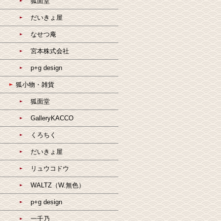
狐面堂
だいきょ屋
なせつ庵
宮本株式会社
p+g design
狐小物・雑貨
狐面堂
GalleryKACCO
くろちく
だいきょ屋
リュウコドウ
WALTZ（W.無色）
p+g design
一千乃