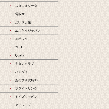
スタジオソータ
電脳大工
だいきょ屋
エスケイジャパン
エポック
YELL
Qualia
キタンクラブ
バンダイ
あそび研究所365
ブライトリンク
トイズキャビン
アミューズ