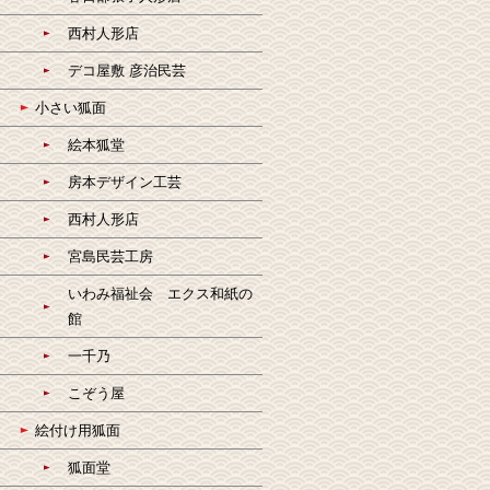
西村人形店
デコ屋敷 彦治民芸
小さい狐面
絵本狐堂
房本デザイン工芸
西村人形店
宮島民芸工房
いわみ福祉会 エクス和紙の
館
一千乃
こぞう屋
絵付け用狐面
狐面堂