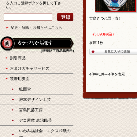
を入力し登録ボタンを押して下さ
い。
宮島きつね面（青）
変更・解除・お知らせはこちら
¥5,093
(税込)
在庫 1枚
割引商品
おまけガチャサービス
4件中1件～4件を表示
装着用狐面
狐面堂
房本デザイン工芸
宮島民芸工房
デコ屋敷 彦治民芸
いわみ福祉会 エクス和紙の