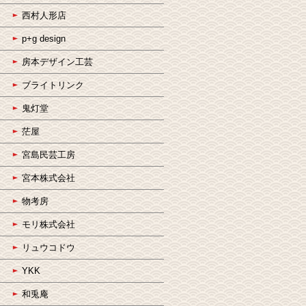
西村人形店
p+g design
房本デザイン工芸
ブライトリンク
鬼灯堂
茫屋
宮島民芸工房
宮本株式会社
物考房
モリ株式会社
リュウコドウ
YKK
和兎庵