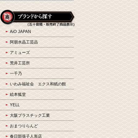
AiO JAPAN
阿朋水晶工芸品
アミューズ
荒井工芸所
一千乃
いわみ福祉会 エクス和紙の館
絵本狐堂
YELL
大阪プラスチック工業
おまつりらんど
春日部張子人形店