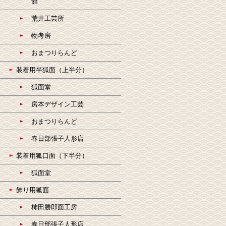
館
荒井工芸所
物考房
おまつりらんど
装着用半狐面（上半分）
狐面堂
房本デザイン工芸
おまつりらんど
春日部張子人形店
装着用狐口面（下半分）
狐面堂
飾り用狐面
柿田勝郎面工房
春日部張子人形店