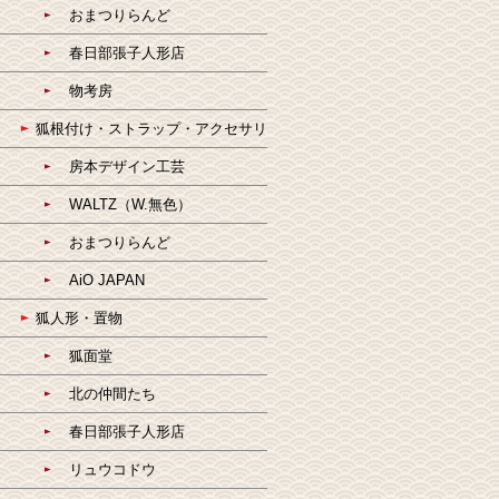
おまつりらんど
春日部張子人形店
物考房
狐根付け・ストラップ・アクセサリ
房本デザイン工芸
WALTZ（W.無色）
おまつりらんど
AiO JAPAN
狐人形・置物
狐面堂
北の仲間たち
春日部張子人形店
リュウコドウ