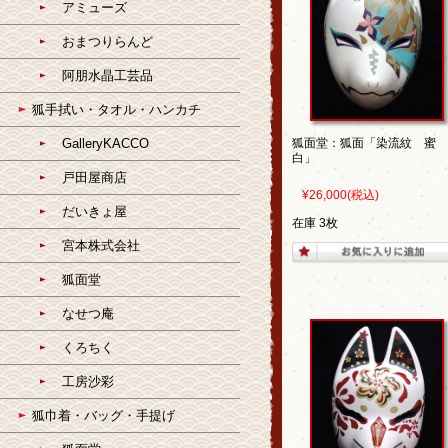
アミューズ
おまつりらんど
阿朋水晶工芸品
狐手拭い・タオル・ハンカチ
GalleryKACCO
狐面堂：狐面「染流紋 蜜
白」
戸田屋商店
¥26,000
(税込)
だいきょ屋
在庫 3枚
宮本株式会社
狐面堂
なせつ庵
くろちく
工房沙彩
狐巾着・バッグ・手提げ