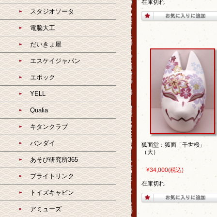
在庫切れ
スタジオソータ
電脳大工
だいきょ屋
エスケイジャパン
エポック
YELL
Qualia
キタンクラブ
バンダイ
狐面堂：狐面「千世桜」
（大）
あそび研究所365
¥34,000
(税込)
ブライトリンク
在庫切れ
トイズキャビン
アミューズ