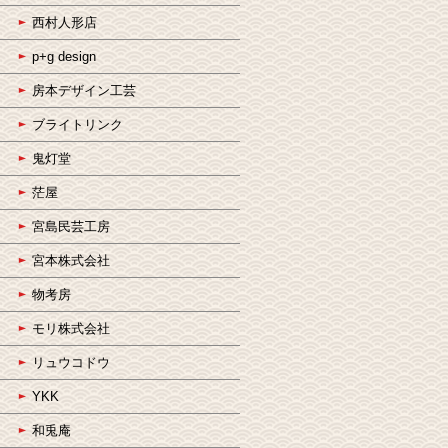
西村人形店
p+g design
房本デザイン工芸
ブライトリンク
鬼灯堂
茫屋
宮島民芸工房
宮本株式会社
物考房
モリ株式会社
リュウコドウ
YKK
和兎庵