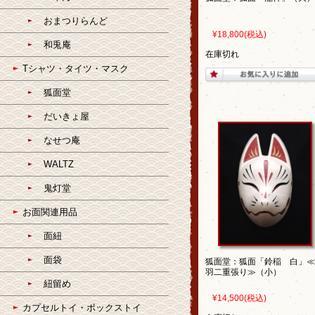
おまつりらんど
¥18,800
(税込)
和兎庵
在庫切れ
Tシャツ・タイツ・マスク
狐面堂
だいきょ屋
なせつ庵
WALTZ
鬼灯堂
お面関連用品
面紐
面袋
狐面堂：狐面「鈴稲 白」≪
羽二重張り≫（小）
紐留め
¥14,500
(税込)
カプセルトイ・ボックストイ