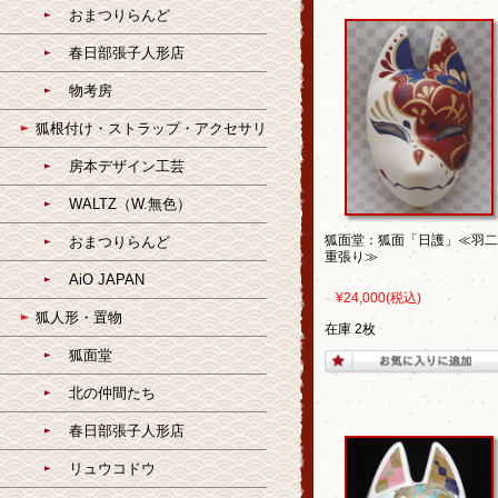
おまつりらんど
春日部張子人形店
物考房
狐根付け・ストラップ・アクセサリ
房本デザイン工芸
WALTZ（W.無色）
狐面堂：狐面「日護」≪羽二
おまつりらんど
重張り≫
AiO JAPAN
¥24,000
(税込)
狐人形・置物
在庫 2枚
狐面堂
北の仲間たち
春日部張子人形店
リュウコドウ