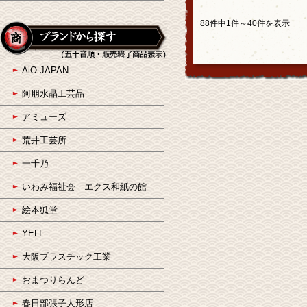
88件中1件～40件を表示
AiO JAPAN
阿朋水晶工芸品
アミューズ
荒井工芸所
一千乃
いわみ福祉会 エクス和紙の館
絵本狐堂
YELL
大阪プラスチック工業
おまつりらんど
春日部張子人形店