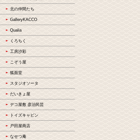
北の仲間たち
GalleryKACCO
Qualia
くろちく
工房沙彩
こぞう屋
狐面堂
スタジオソータ
だいきょ屋
デコ屋敷 彦治民芸
トイズキャビン
戸田屋商店
なせつ庵