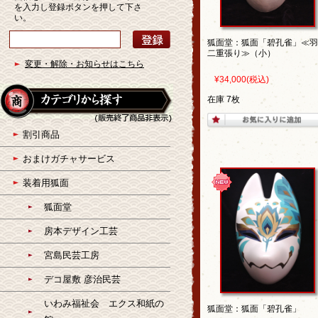
を入力し登録ボタンを押して下さ
い。
狐面堂：狐面「碧孔雀」≪羽
二重張り≫（小）
変更・解除・お知らせはこちら
¥34,000
(税込)
在庫 7枚
割引商品
おまけガチャサービス
装着用狐面
狐面堂
房本デザイン工芸
宮島民芸工房
デコ屋敷 彦治民芸
いわみ福祉会 エクス和紙の
狐面堂：狐面「碧孔雀」