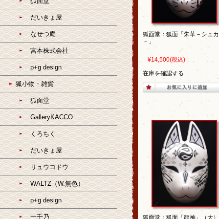
狐面堂
だいきょ屋
なせつ庵
狐面堂：狐面「朱華－シュカ
－」
宮本株式会社
¥14,500
(税込)
p+g design
在庫を確認する
狐小物・雑貨
狐面堂
GalleryKACCO
くろちく
だいきょ屋
リュウコドウ
WALTZ（W.無色）
p+g design
一千乃
狐面堂：狐面「龍神」（大）