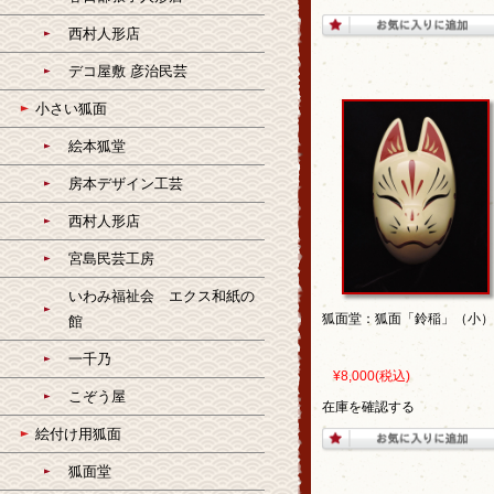
西村人形店
デコ屋敷 彦治民芸
小さい狐面
絵本狐堂
房本デザイン工芸
西村人形店
宮島民芸工房
いわみ福祉会 エクス和紙の
狐面堂：狐面「鈴稲」（小）
館
一千乃
¥8,000
(税込)
こぞう屋
在庫を確認する
絵付け用狐面
狐面堂