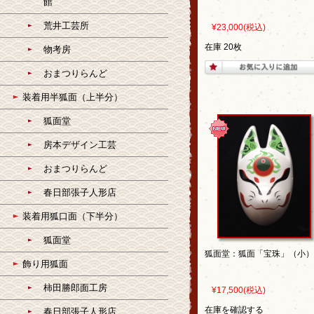
館
荒井工芸所
¥23,000
(税込)
在庫 20枚
物考房
おまつりらんど
装着用半狐面（上半分）
狐面堂
房本デザイン工芸
おまつりらんど
春日部張子人形店
装着用狐口面（下半分）
狐面堂
狐面堂：狐面「宝珠」（小）
飾り用狐面
柿田勝郎面工房
¥17,500
(税込)
在庫を確認する
春日部張子人形店