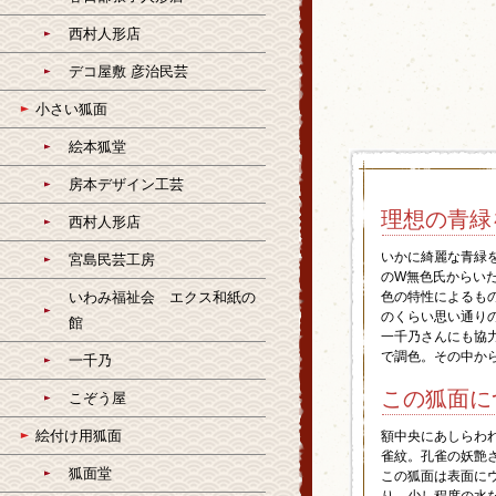
西村人形店
デコ屋敷 彦治民芸
小さい狐面
絵本狐堂
房本デザイン工芸
理想の青緑
西村人形店
いかに綺麗な青緑
宮島民芸工房
のW無色氏からい
いわみ福祉会 エクス和紙の
色の特性によるも
のくらい思い通り
館
一千乃さんにも協
で調色。その中か
一千乃
この狐面に
こぞう屋
絵付け用狐面
額中央にあしらわ
雀紋。孔雀の妖艶
狐面堂
この狐面は表面に