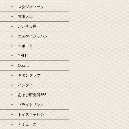
スタジオソータ
電脳大工
だいきょ屋
エスケイジャパン
エポック
YELL
Qualia
キタンクラブ
バンダイ
あそび研究所365
ブライトリンク
トイズキャビン
アミューズ