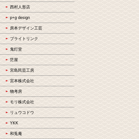
西村人形店
p+g design
房本デザイン工芸
ブライトリンク
鬼灯堂
茫屋
宮島民芸工房
宮本株式会社
物考房
モリ株式会社
リュウコドウ
YKK
和兎庵