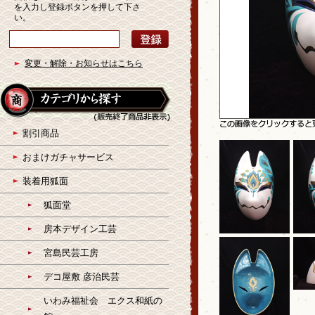
を入力し登録ボタンを押して下さ
い。
変更・解除・お知らせはこちら
割引商品
おまけガチャサービス
装着用狐面
狐面堂
房本デザイン工芸
宮島民芸工房
デコ屋敷 彦治民芸
いわみ福祉会 エクス和紙の