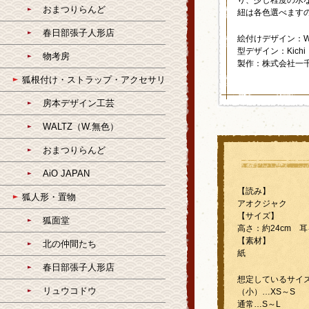
り、少し程度の水
おまつりらんど
紐は各色選べます
春日部張子人形店
絵付けデザイン：W
型デザイン：Kich
物考房
製作：株式会社一
狐根付け・ストラップ・アクセサリ
房本デザイン工芸
WALTZ（W.無色）
おまつりらんど
AiO JAPAN
【読み】
狐人形・置物
アオクジャク
【サイズ】
狐面堂
高さ：約24cm 耳
【素材】
北の仲間たち
紙
春日部張子人形店
想定しているサイ
リュウコドウ
（小）…XS～S
通常…S～L