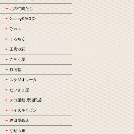
北の仲間たち
GalleryKACCO
Qualia
くろちく
工房沙彩
こぞう屋
狐面堂
スタジオソータ
だいきょ屋
デコ屋敷 彦治民芸
トイズキャビン
戸田屋商店
なせつ庵