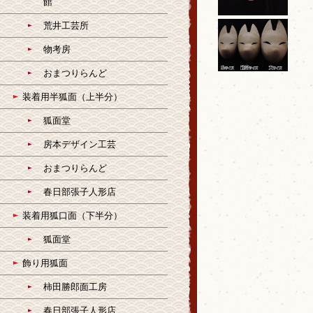
館
荒井工芸所
物考房
おまつりらんど
装着用半狐面（上半分）
狐面堂
房本デザイン工芸
おまつりらんど
春日部張子人形店
装着用狐口面（下半分）
狐面堂
飾り用狐面
柿田勝郎面工房
春日部張子人形店