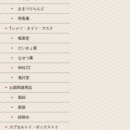
おまつりらんど
和兎庵
Tシャツ・タイツ・マスク
狐面堂
だいきょ屋
なせつ庵
WALTZ
鬼灯堂
お面関連用品
面紐
面袋
紐留め
カプセルトイ・ボックストイ