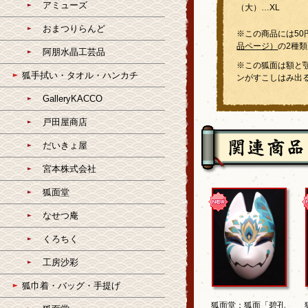
アミューズ
（大）…XL
おまつりらんど
※この商品には50
品ページ）
の2種
阿朋水晶工芸品
※この狐面は額と
狐手拭い・タオル・ハンカチ
ンがすこしはみ出
GalleryKACCO
戸田屋商店
だいきょ屋
宮本株式会社
狐面堂
なせつ庵
くろちく
工房沙彩
狐巾着・バッグ・手提げ
狐面堂：狐面「碧孔