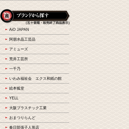
AiO JAPAN
阿朋水晶工芸品
アミューズ
荒井工芸所
一千乃
いわみ福祉会 エクス和紙の館
絵本狐堂
YELL
大阪プラスチック工業
おまつりらんど
春日部張子人形店