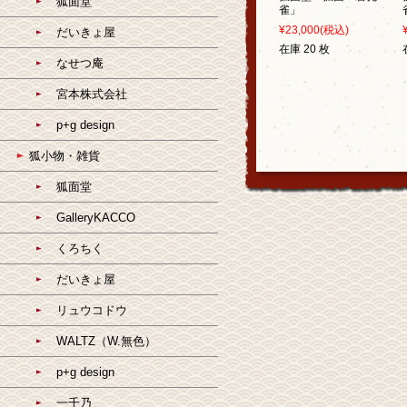
狐面堂
雀」
¥23,000
(税込)
だいきょ屋
在庫 20 枚
なせつ庵
宮本株式会社
p+g design
狐小物・雑貨
狐面堂
GalleryKACCO
くろちく
だいきょ屋
リュウコドウ
WALTZ（W.無色）
p+g design
一千乃