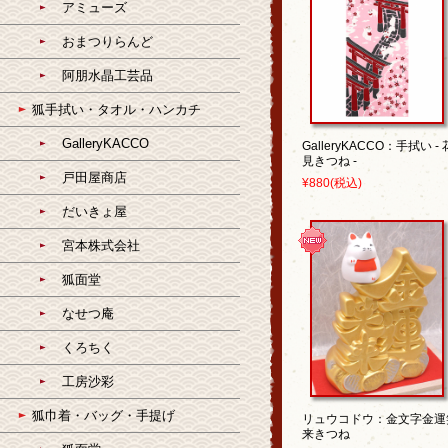
アミューズ
おまつりらんど
阿朋水晶工芸品
狐手拭い・タオル・ハンカチ
GalleryKACCO
GalleryKACCO：手拭い - 
見きつね -
戸田屋商店
¥880
(税込)
だいきょ屋
宮本株式会社
狐面堂
なせつ庵
くろちく
工房沙彩
狐巾着・バッグ・手提げ
リュウコドウ：金文字金運
来きつね