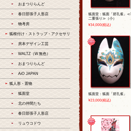
おまつりらんど
春日部張子人形店
狐面堂：狐面「碧孔雀」≪
二重張り≫（小）
物考房
¥34,000
(税込)
狐根付け・ストラップ・アクセサリ
房本デザイン工芸
WALTZ（W.無色）
おまつりらんど
AiO JAPAN
狐人形・置物
狐面堂
狐面堂：狐面「碧孔雀」
¥23,000
(税込)
北の仲間たち
春日部張子人形店
リュウコドウ