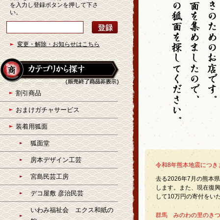
を入力し登録ボタンを押して下さ
い。
変更・解除・お知らせはこちら
割引商品
おまけガチャサービス
装着用狐面
狐面堂
房本デザイン工芸
令和8年熊本地震につき
宮島民芸工房
去る2026年7月の熊
します。また、現在復
デコ屋敷 彦治民芸
して10万円の寄付をい
いわみ福祉会 エクス和紙の
群馬 みのわの里のきつ