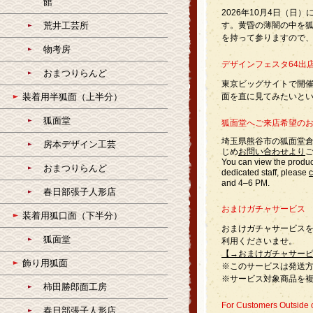
館
2026年10月4日（
荒井工芸所
す。黄昏の薄闇の中を
を持って参りますので
物考房
デザインフェスタ64出
おまつりらんど
東京ビッグサイトで開
装着用半狐面（上半分）
面を直に見てみたいとい
狐面堂
狐面堂へご来店希望の
埼玉県熊谷市の狐面堂
房本デザイン工芸
じめ
お問い合わせより
You can view the produc
おまつりらんど
dedicated staff, please
c
and 4–6 PM.
春日部張子人形店
おまけガチャサービス
装着用狐口面（下半分）
おまけガチャサービスを
狐面堂
利用くださいませ。
【→おまけガチャサー
飾り用狐面
※このサービスは発送
※サービス対象商品を
柿田勝郎面工房
For Customers Outside 
春日部張子人形店