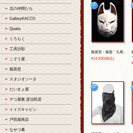
北の仲間たち
GalleryKACCO
Qualia
くろちく
工房沙彩
狐面堂：狐面「九尾」
¥14,500
(税込)
こぞう屋
狐面堂
スタジオソータ
だいきょ屋
デコ屋敷 彦治民芸
トイズキャビン
戸田屋商店
なせつ庵