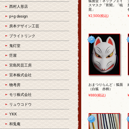
狐面堂：ネックフェイ
スマスク「宵闇」「暁
西村人形店
晃」
¥2,500
(税込)
p+g design
房本デザイン工芸
ブライトリンク
鬼灯堂
茫屋
宮島民芸工房
宮本株式会社
物考房
おまつりらんど：狐面
（白狐 赤柄）
モリ株式会社
¥880
(税込)
リュウコドウ
YKK
和兎庵