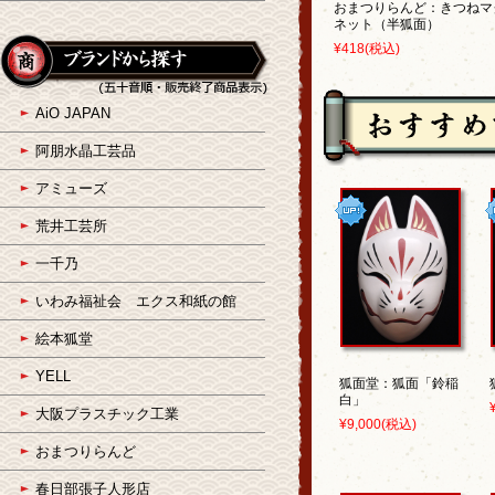
おまつりらんど：きつねマ
ネット（半狐面）
¥418
(税込)
AiO JAPAN
阿朋水晶工芸品
アミューズ
荒井工芸所
一千乃
いわみ福祉会 エクス和紙の館
絵本狐堂
YELL
狐面堂：狐面「鈴稲
白」
大阪プラスチック工業
¥9,000
(税込)
おまつりらんど
春日部張子人形店