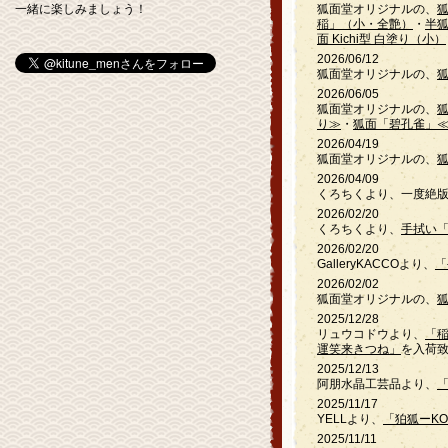
一緒に楽しみましょう！
狐面堂オリジナルの、
稲」（小・全艶）
・
半
面 Kichi型 白塗り（小）
2026/06/12
狐面堂オリジナルの、
2026/06/05
狐面堂オリジナルの、
り≫
・
狐面「碧孔雀」
2026/04/19
狐面堂オリジナルの、
2026/04/09
くろちくより、一度絶
2026/02/20
くろちくより、
手拭い
2026/02/20
GalleryKACCOより、
「
2026/02/02
狐面堂オリジナルの、
2025/12/28
リュウコドウより、
「
運笑来きつね」
を入荷
2025/12/13
阿朋水晶工芸品より、
2025/11/17
YELLより、
「狛狐ーKO
2025/11/11