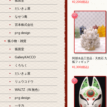
狐面堂
¥2,200
(税込)
だいきょ屋
なせつ庵
宮本株式会社
p+g design
狐小物・雑貨
狐面堂
GalleryKACCO
阿朋水晶工芸品：天然石 
狐フィギュア
くろちく
¥1,300
(税込)
だいきょ屋
リュウコドウ
WALTZ（W.無色）
p+g design
一千乃