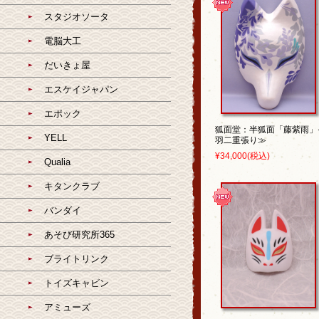
スタジオソータ
電脳大工
だいきょ屋
エスケイジャパン
エポック
狐面堂：半狐面「藤紫雨」
YELL
羽二重張り≫
¥34,000
(税込)
Qualia
キタンクラブ
バンダイ
あそび研究所365
ブライトリンク
トイズキャビン
アミューズ