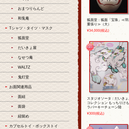
おまつりらんど
和兎庵
狐面堂：狐面「宝珠」≪羽
重張り≫（大）
Tシャツ・タイツ・マスク
¥34,000
(税込)
狐面堂
だいきょ屋
なせつ庵
WALTZ
鬼灯堂
お面関連用品
面紐
スタジオソータ：だいきょ
コレクション もっちりけ
面袋
ラバーキーチェーン陸
¥300
(税込)
紐留め
カプセルトイ・ボックストイ