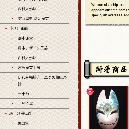
We can also ship to oth
西村人形店
appears after the items 
specify an overseas add
デコ屋敷 彦治民芸
小さい狐面
絵本狐堂
房本デザイン工芸
西村人形店
宮島民芸工房
いわみ福祉会 エクス和紙の
館
一千乃
こぞう屋
絵付け用狐面
狐面堂