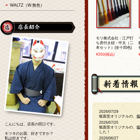
WALTZ（W.無色）
モリ株式会社：江戸打
ち房付き紐・中太（二
本セット）[全十四色]
¥350
(税込)
2026/07/29
狐面堂オリジナルの、
2026/07/25
こんにちは、店長の田口です。
狐面堂オリジナルの、
した！
キツネのお面、好きですか？
私は好きです。
2026/06/27