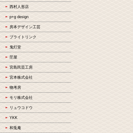
西村人形店
p+g design
房本デザイン工芸
ブライトリンク
鬼灯堂
茫屋
宮島民芸工房
宮本株式会社
物考房
モリ株式会社
リュウコドウ
YKK
和兎庵