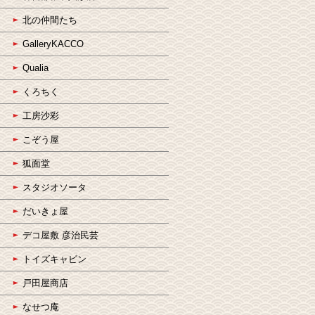
北の仲間たち
GalleryKACCO
Qualia
くろちく
工房沙彩
こぞう屋
狐面堂
スタジオソータ
だいきょ屋
デコ屋敷 彦治民芸
トイズキャビン
戸田屋商店
なせつ庵