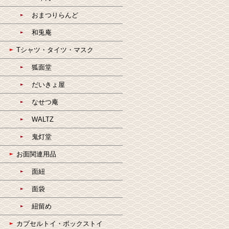
おまつりらんど
和兎庵
Tシャツ・タイツ・マスク
狐面堂
だいきょ屋
なせつ庵
WALTZ
鬼灯堂
お面関連用品
面紐
面袋
紐留め
カプセルトイ・ボックストイ