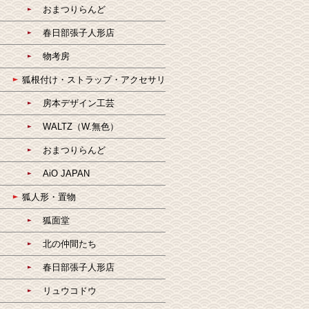
おまつりらんど
春日部張子人形店
物考房
狐根付け・ストラップ・アクセサリ
房本デザイン工芸
WALTZ（W.無色）
おまつりらんど
AiO JAPAN
狐人形・置物
狐面堂
北の仲間たち
春日部張子人形店
リュウコドウ