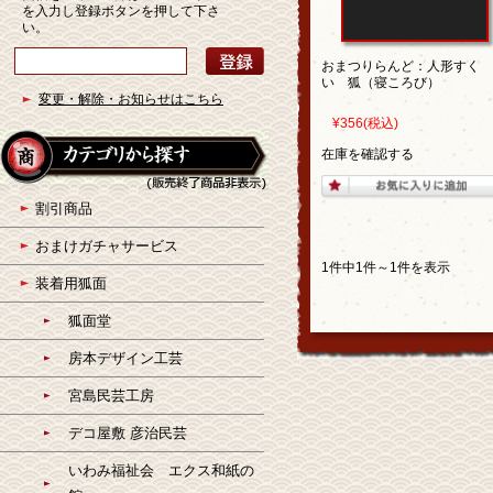
を入力し登録ボタンを押して下さ
い。
おまつりらんど：人形すく
い 狐（寝ころび）
変更・解除・お知らせはこちら
¥356
(税込)
在庫を確認する
割引商品
おまけガチャサービス
1件中1件～1件を表示
装着用狐面
狐面堂
房本デザイン工芸
宮島民芸工房
デコ屋敷 彦治民芸
いわみ福祉会 エクス和紙の