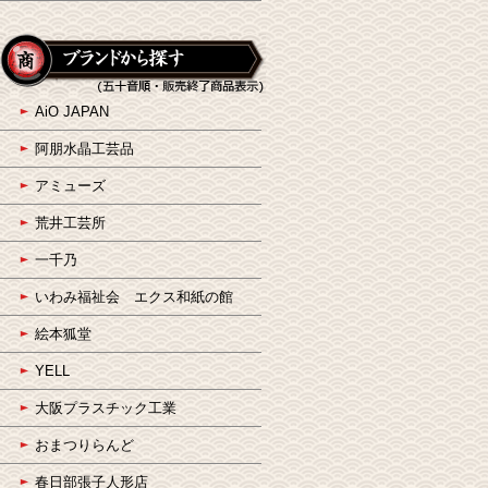
AiO JAPAN
阿朋水晶工芸品
アミューズ
荒井工芸所
一千乃
いわみ福祉会 エクス和紙の館
絵本狐堂
YELL
大阪プラスチック工業
おまつりらんど
春日部張子人形店