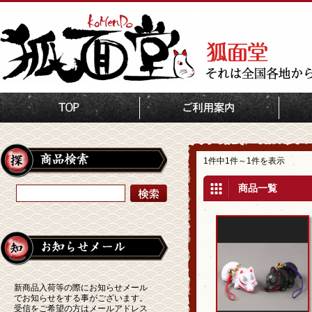
TOP
狐人形・置物
おま
1件中1件～1件を表示
商品一覧
新商品入荷等の際にお知らせメール
でお知らせをする事がございます。
受信をご希望の方はメールアドレス