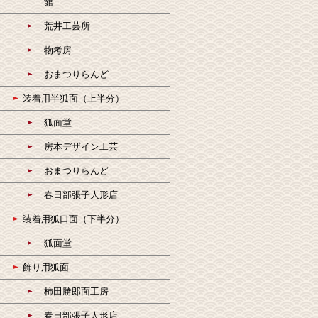
館
荒井工芸所
物考房
おまつりらんど
装着用半狐面（上半分）
狐面堂
房本デザイン工芸
おまつりらんど
春日部張子人形店
装着用狐口面（下半分）
狐面堂
飾り用狐面
柿田勝郎面工房
春日部張子人形店