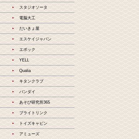
スタジオソータ
電脳大工
だいきょ屋
エスケイジャパン
エポック
YELL
Qualia
キタンクラブ
バンダイ
あそび研究所365
ブライトリンク
トイズキャビン
アミューズ