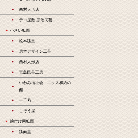
西村人形店
デコ屋敷 彦治民芸
小さい狐面
絵本狐堂
房本デザイン工芸
西村人形店
宮島民芸工房
いわみ福祉会 エクス和紙の
館
一千乃
こぞう屋
絵付け用狐面
狐面堂