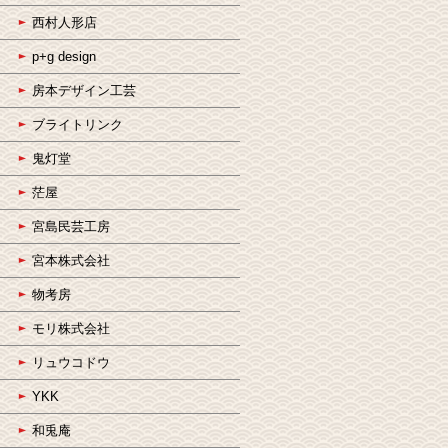
西村人形店
p+g design
房本デザイン工芸
ブライトリンク
鬼灯堂
茫屋
宮島民芸工房
宮本株式会社
物考房
モリ株式会社
リュウコドウ
YKK
和兎庵