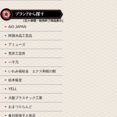
AiO JAPAN
阿朋水晶工芸品
アミューズ
荒井工芸所
一千乃
いわみ福祉会 エクス和紙の館
絵本狐堂
YELL
大阪プラスチック工業
おまつりらんど
春日部張子人形店