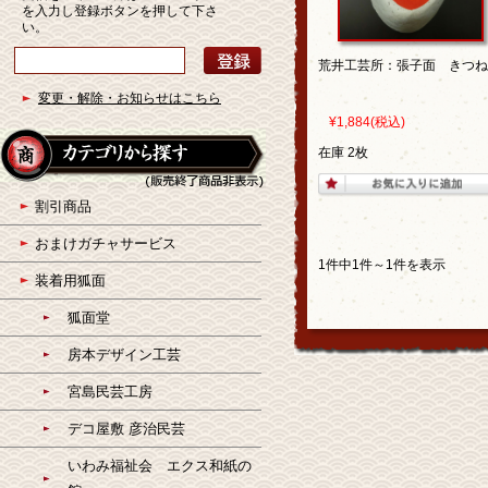
を入力し登録ボタンを押して下さ
い。
荒井工芸所：張子面 きつね
変更・解除・お知らせはこちら
¥1,884
(税込)
在庫 2枚
割引商品
おまけガチャサービス
1件中1件～1件を表示
装着用狐面
狐面堂
房本デザイン工芸
宮島民芸工房
デコ屋敷 彦治民芸
いわみ福祉会 エクス和紙の