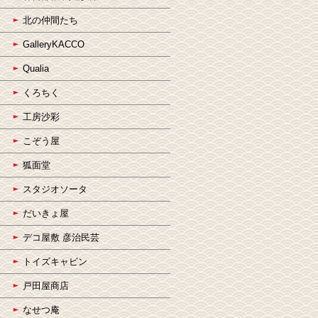
北の仲間たち
GalleryKACCO
Qualia
くろちく
工房沙彩
こぞう屋
狐面堂
スタジオソータ
だいきょ屋
デコ屋敷 彦治民芸
トイズキャビン
戸田屋商店
なせつ庵