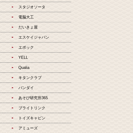
スタジオソータ
電脳大工
だいきょ屋
エスケイジャパン
エポック
YELL
Qualia
キタンクラブ
バンダイ
あそび研究所365
ブライトリンク
トイズキャビン
アミューズ