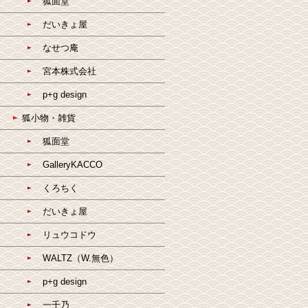
狐面堂
だいきょ屋
なせつ庵
宮本株式会社
p+g design
狐小物・雑貨
狐面堂
GalleryKACCO
くろちく
だいきょ屋
リュウコドウ
WALTZ（W.無色）
p+g design
一千乃