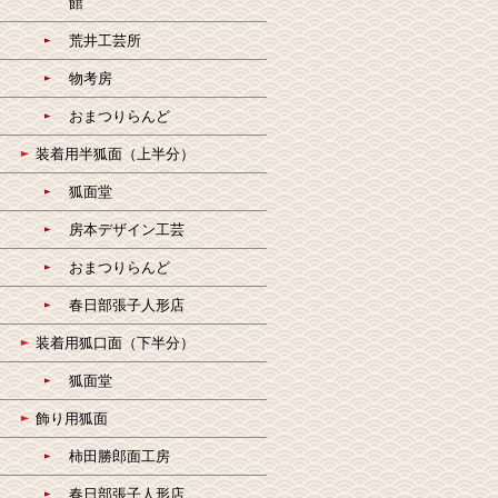
館
荒井工芸所
物考房
おまつりらんど
装着用半狐面（上半分）
狐面堂
房本デザイン工芸
おまつりらんど
春日部張子人形店
装着用狐口面（下半分）
狐面堂
飾り用狐面
柿田勝郎面工房
春日部張子人形店