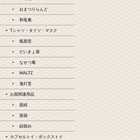
おまつりらんど
和兎庵
Tシャツ・タイツ・マスク
狐面堂
だいきょ屋
なせつ庵
WALTZ
鬼灯堂
お面関連用品
面紐
面袋
紐留め
カプセルトイ・ボックストイ