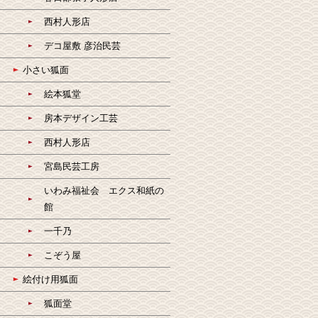
西村人形店
デコ屋敷 彦治民芸
小さい狐面
絵本狐堂
房本デザイン工芸
西村人形店
宮島民芸工房
いわみ福祉会 エクス和紙の
館
一千乃
こぞう屋
絵付け用狐面
狐面堂