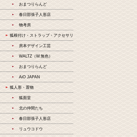
おまつりらんど
春日部張子人形店
物考房
狐根付け・ストラップ・アクセサリ
房本デザイン工芸
WALTZ（W.無色）
おまつりらんど
AiO JAPAN
狐人形・置物
狐面堂
北の仲間たち
春日部張子人形店
リュウコドウ