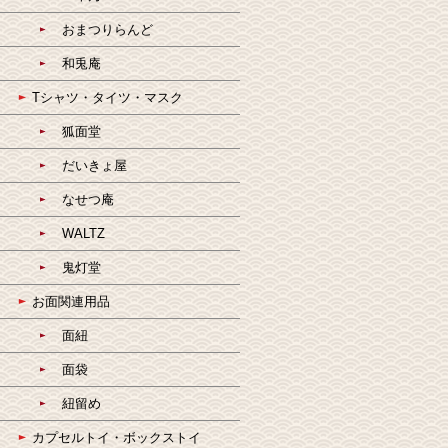
おまつりらんど
和兎庵
Tシャツ・タイツ・マスク
狐面堂
だいきょ屋
なせつ庵
WALTZ
鬼灯堂
お面関連用品
面紐
面袋
紐留め
カプセルトイ・ボックストイ