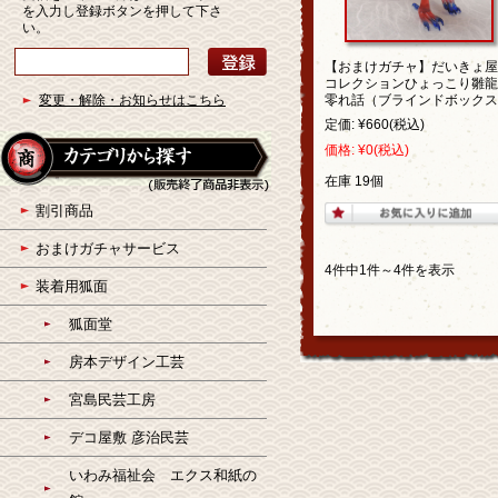
を入力し登録ボタンを押して下さ
い。
【おまけガチャ】だいきょ屋
コレクションひょっこり雛龍
変更・解除・お知らせはこちら
零れ話（ブラインドボックス
定価:
¥660
(税込)
価格:
¥0
(税込)
在庫 19個
割引商品
おまけガチャサービス
4件中1件～4件を表示
装着用狐面
狐面堂
房本デザイン工芸
宮島民芸工房
デコ屋敷 彦治民芸
いわみ福祉会 エクス和紙の