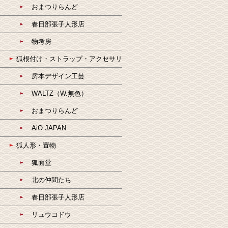
おまつりらんど
春日部張子人形店
物考房
狐根付け・ストラップ・アクセサリ
房本デザイン工芸
WALTZ（W.無色）
おまつりらんど
AiO JAPAN
狐人形・置物
狐面堂
北の仲間たち
春日部張子人形店
リュウコドウ