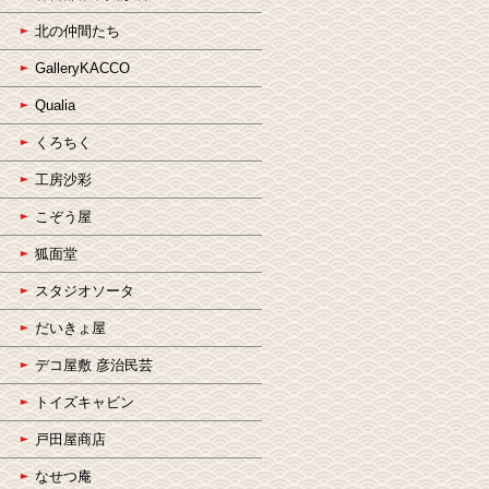
北の仲間たち
GalleryKACCO
Qualia
くろちく
工房沙彩
こぞう屋
狐面堂
スタジオソータ
だいきょ屋
デコ屋敷 彦治民芸
トイズキャビン
戸田屋商店
なせつ庵