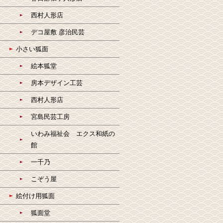
西村人形店
デコ屋敷 彦治民芸
小さい狐面
絵本狐堂
房本デザイン工芸
西村人形店
宮島民芸工房
いわみ福祉会 エクス和紙の
館
一千乃
こぞう屋
絵付け用狐面
狐面堂