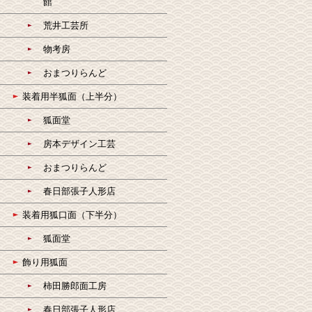
館
荒井工芸所
物考房
おまつりらんど
装着用半狐面（上半分）
狐面堂
房本デザイン工芸
おまつりらんど
春日部張子人形店
装着用狐口面（下半分）
狐面堂
飾り用狐面
柿田勝郎面工房
春日部張子人形店