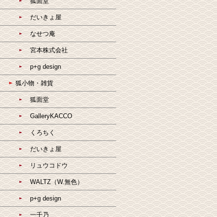
狐面堂
だいきょ屋
なせつ庵
宮本株式会社
p+g design
狐小物・雑貨
狐面堂
GalleryKACCO
くろちく
だいきょ屋
リュウコドウ
WALTZ（W.無色）
p+g design
一千乃