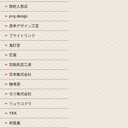
西村人形店
p+g design
房本デザイン工芸
ブライトリンク
鬼灯堂
茫屋
宮島民芸工房
宮本株式会社
物考房
モリ株式会社
リュウコドウ
YKK
和兎庵