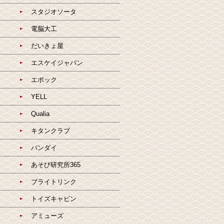
スタジオソータ
電脳大工
だいきょ屋
エスケイジャパン
エポック
YELL
Qualia
キタンクラブ
バンダイ
あそび研究所365
ブライトリンク
トイズキャビン
アミューズ