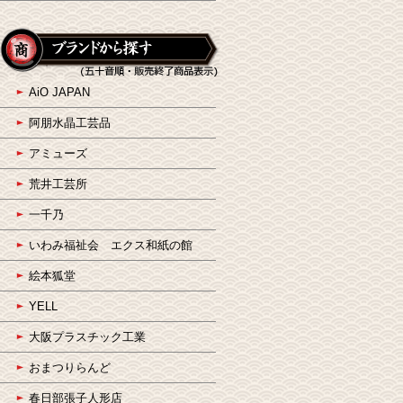
AiO JAPAN
阿朋水晶工芸品
アミューズ
荒井工芸所
一千乃
いわみ福祉会 エクス和紙の館
絵本狐堂
YELL
大阪プラスチック工業
おまつりらんど
春日部張子人形店