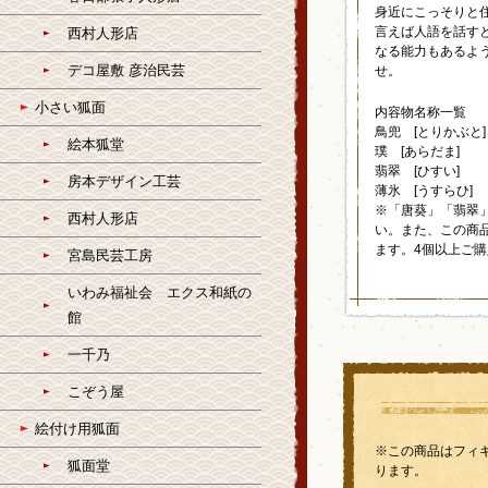
身近にこっそりと
言えば人語を話す
西村人形店
なる能力もあるよ
デコ屋敷 彦治民芸
せ。
小さい狐面
内容物名称一覧
鳥兜 [とりかぶと]
絵本狐堂
璞 [あらだま]
翡翠 [ひすい]
房本デザイン工芸
薄氷 [うすらひ]
※「唐葵」「翡翠
西村人形店
い。また、この商
ます。4個以上ご
宮島民芸工房
いわみ福祉会 エクス和紙の
館
一千乃
こぞう屋
絵付け用狐面
※この商品はフィ
狐面堂
ります。