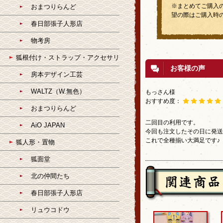
※まとめてご購入
おまつりらんど
望の際はご購入時
春日部張子人形店
物考房
狐根付け・ストラップ・アクセサリ
お客様の声
房本デザイン工芸
WALTZ（W.無色）
もっさん様
おすすめ度：
おまつりらんど
二回目の利用です。
AiO JAPAN
今回も注文したその日に発送
これで全種揃い大満足です♪
狐人形・置物
狐面堂
北の仲間たち
春日部張子人形店
リュウコドウ