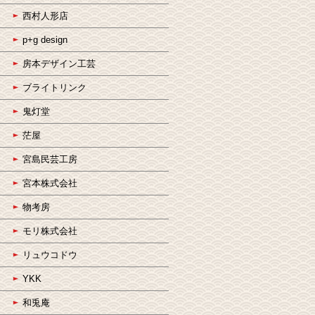
西村人形店
p+g design
房本デザイン工芸
ブライトリンク
鬼灯堂
茫屋
宮島民芸工房
宮本株式会社
物考房
モリ株式会社
リュウコドウ
YKK
和兎庵