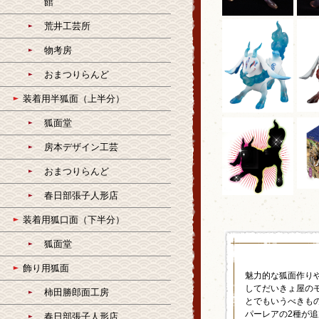
館
荒井工芸所
物考房
おまつりらんど
装着用半狐面（上半分）
狐面堂
房本デザイン工芸
おまつりらんど
春日部張子人形店
装着用狐口面（下半分）
狐面堂
飾り用狐面
魅力的な狐面作り
してだいきょ屋の
柿田勝郎面工房
とでもいうべきも
パーレアの2種が
春日部張子人形店