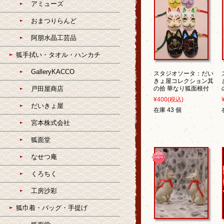
アミューズ
おまつりらんど
阿朋水晶工芸品
狐手拭い・タオル・ハンカチ
GalleryKACCO
スタジオソータ：だい
きょ屋コレクション其
戸田屋商店
の拾 華なり狐面根付
¥400
(税込)
だいきょ屋
在庫 43 個
宮本株式会社
狐面堂
なせつ庵
くろちく
工房沙彩
狐巾着・バッグ・手提げ