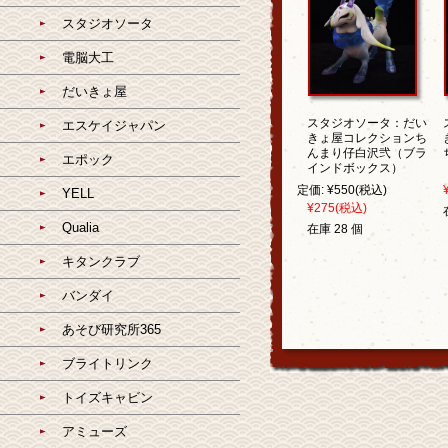
スタジオソータ
電脳大工
だいきょ屋
スタジオソータ：だい
エスケイジャパン
きょ屋コレクションち
んまり仔白沢弐（ブラ
エポック
インドボックス）
定価:
¥550
(税込)
YELL
¥275
(税込)
Qualia
在庫 28 個
キタンクラブ
バンダイ
あそび研究所365
ブライトリンク
トイズキャビン
アミューズ