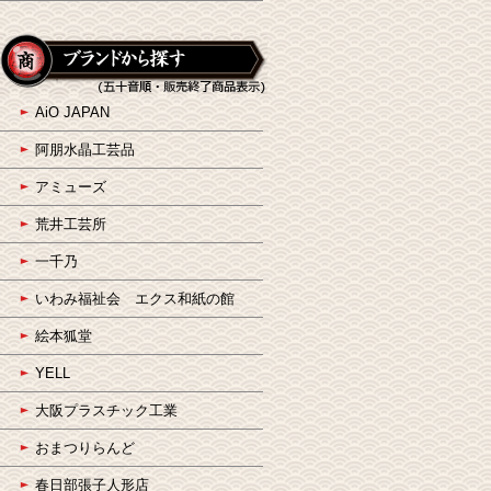
AiO JAPAN
阿朋水晶工芸品
アミューズ
荒井工芸所
一千乃
いわみ福祉会 エクス和紙の館
絵本狐堂
YELL
大阪プラスチック工業
おまつりらんど
春日部張子人形店