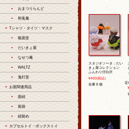
おまつりらんど
和兎庵
Tシャツ・タイツ・マスク
狐面堂
だいきょ屋
なせつ庵
スタジオソータ：だい
WALTZ
きょ屋コレクション
ふんわり仔白沢
鬼灯堂
¥400
(税込)
定
在庫 8 個
お面関連用品
面紐
面袋
紐留め
カプセルトイ・ボックストイ