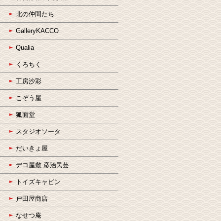
北の仲間たち
GalleryKACCO
Qualia
くろちく
工房沙彩
こぞう屋
狐面堂
スタジオソータ
だいきょ屋
デコ屋敷 彦治民芸
トイズキャビン
戸田屋商店
なせつ庵