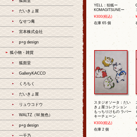
狐面堂
YELL：狛狐ー
KOMAGITSUNEー
だいきょ屋
¥300
(税込)
なせつ庵
在庫 65 個
宮本株式会社
p+g design
狐小物・雑貨
狐面堂
GalleryKACCO
くろちく
だいきょ屋
スタジオソータ：だい
リュウコドウ
きょ屋コレクション
もっちりけもの ラバー
WALTZ（W.無色）
キーチェーン
¥300
(税込)
p+g design
在庫 2 個
一千乃