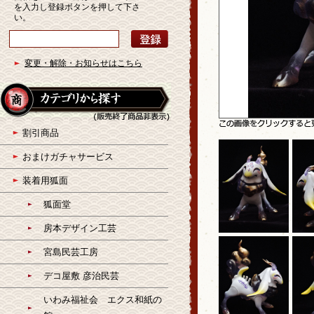
を入力し登録ボタンを押して下さ
い。
変更・解除・お知らせはこちら
割引商品
おまけガチャサービス
装着用狐面
狐面堂
房本デザイン工芸
宮島民芸工房
デコ屋敷 彦治民芸
いわみ福祉会 エクス和紙の