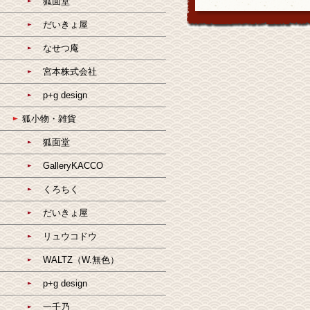
狐面堂
だいきょ屋
なせつ庵
宮本株式会社
p+g design
狐小物・雑貨
狐面堂
GalleryKACCO
くろちく
だいきょ屋
リュウコドウ
WALTZ（W.無色）
p+g design
一千乃