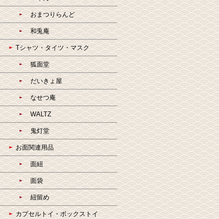
おまつりらんど
和兎庵
Tシャツ・タイツ・マスク
狐面堂
だいきょ屋
なせつ庵
WALTZ
鬼灯堂
お面関連用品
面紐
面袋
紐留め
カプセルトイ・ボックストイ