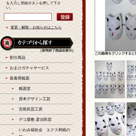
を入力し登録ボタンを押して下さ
い。
変更・解除・お知らせはこちら
割引商品
おまけガチャサービス
装着用狐面
狐面堂
房本デザイン工芸
宮島民芸工房
デコ屋敷 彦治民芸
いわみ福祉会 エクス和紙の