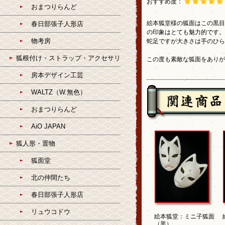
おすすめ度：
おまつりらんど
絵本狐堂様の狐面はこの黒目
春日部張子人形店
の印象はとても魅力的です。
物考房
蛇足ですが大きさは手のひら
狐根付け・ストラップ・アクセサリ
この度も素敵な狐面をありが
房本デザイン工芸
WALTZ（W.無色）
おまつりらんど
AiO JAPAN
狐人形・置物
狐面堂
北の仲間たち
春日部張子人形店
リュウコドウ
絵本狐堂：ミニ子狐面
（黒）