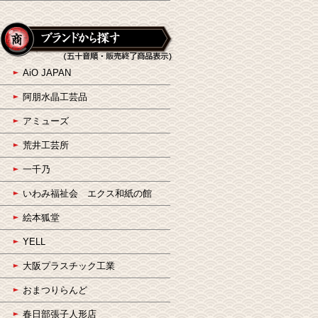
AiO JAPAN
阿朋水晶工芸品
アミューズ
荒井工芸所
一千乃
いわみ福祉会 エクス和紙の館
絵本狐堂
YELL
大阪プラスチック工業
おまつりらんど
春日部張子人形店