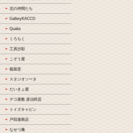
北の仲間たち
GalleryKACCO
Qualia
くろちく
工房沙彩
こぞう屋
狐面堂
スタジオソータ
だいきょ屋
デコ屋敷 彦治民芸
トイズキャビン
戸田屋商店
なせつ庵