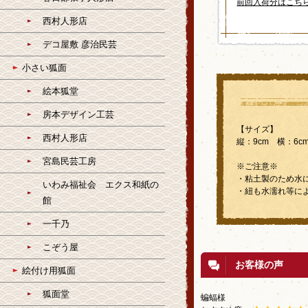
前回入荷分はこち
西村人形店
デコ屋敷 彦治民芸
小さい狐面
絵本狐堂
房本デザイン工芸
【サイズ】
西村人形店
縦：9cm 横：6c
宮島民芸工房
※ご注意※
・粘土製のため水
いわみ福祉会 エクス和紙の
・紐も水濡れ等に
館
一千乃
こぞう屋
お客様の声
絵付け用狐面
狐面堂
蝙蝠様