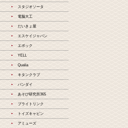
スタジオソータ
電脳大工
だいきょ屋
エスケイジャパン
エポック
YELL
Qualia
キタンクラブ
バンダイ
あそび研究所365
ブライトリンク
トイズキャビン
アミューズ