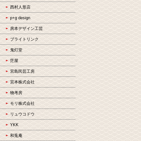
西村人形店
p+g design
房本デザイン工芸
ブライトリンク
鬼灯堂
茫屋
宮島民芸工房
宮本株式会社
物考房
モリ株式会社
リュウコドウ
YKK
和兎庵