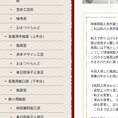
館
荒井工芸所
物考房
球体関節人形作家
おまつりらんど
これは氏の人形作
装着用半狐面（上半分）
粘土で作り上げら
面は色気すら醸し
狐面堂
表面には下地とし
こうして球体関節
房本デザイン工芸
この小さな狐面は
大きさのために様
おまつりらんど
今回入荷した狐面
春日部張子人形店
画像の中からお気
装着用狐口面（下半分）
【前回入荷分から
狐面堂
・原型より作り直
・粘土を変更し、
飾り用狐面
・厚みを改善し、
・紐を変更し、ほ
柿田勝郎面工房
・これまで以上に
春日部張子人形店