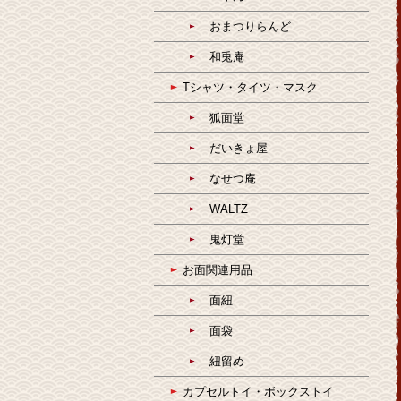
おまつりらんど
和兎庵
Tシャツ・タイツ・マスク
狐面堂
だいきょ屋
なせつ庵
WALTZ
鬼灯堂
お面関連用品
面紐
面袋
紐留め
カプセルトイ・ボックストイ