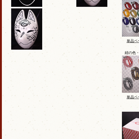
単品ペ
紐の色
単品ペ