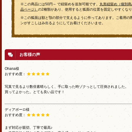
※この商品には50円～ で紐留めを追加可能です。
丸形紐留め（個別商
品ページ）
の2種類があり、使用すると狐面の位置を固定しやすくなり
※この狐面は額と顎の部分で支えるように作ってあります。ご着用の
ンがすこしはみ出るようにしてお着けくださいませ。
お客様の声
Ohana様
おすすめ度：
写真で見るより数倍素晴らしく、手に取った時ゾクっとして圧倒されました。
買ってよかった。とても良い品です！
ディアボーロ様
おすすめ度：
まず対応が親切、丁寧で最高♪