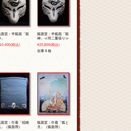
狐面堂：半狐面「龍
狐面堂：半狐面「龍
神」
神」≪羽二重張り≫
10,400
(税込)
¥20,800
(税込)
在庫 8 枚
狐面堂：巾着「稲穂
狐面堂：巾着「狐と
狐」（狐面用）
月」（狐面用）