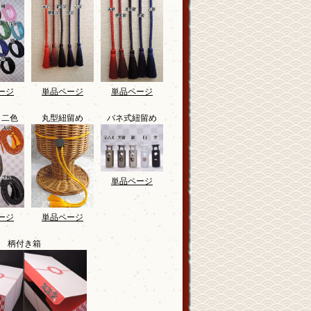
ージ
単品ページ
単品ページ
・二色
丸型紐留め
バネ式紐留め
単品ページ
ージ
単品ページ
柄付き箱