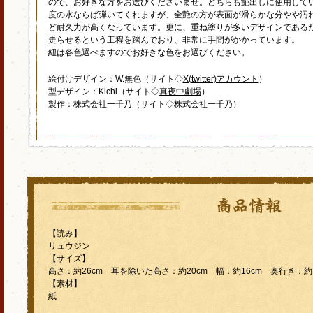
ので、お好きな方をお選びくださいませ。どちらも艶出しに使用して
度の水ならば弾いてくれますが、全艶の方が表面が滑らかな分やや汚
ど耐久力が高くなっています。更に、重ね塗りが多いデザインである
走らせるという工程を踏んでおり、非常に手間がかかっています。
紐は各色選べますのでお好きな色をお選びください。
絵付けデザイン：W.無色（サイト◇
X(twitter)アカウント
）
型デザイン：Kichi（サイト◇
真夜中劇場
）
製作：株式会社一千乃（サイト◇
株式会社一千乃
）
【読み】
リュウジン
【サイズ】
高さ：約26cm 耳を除いた高さ：約20cm 幅：約16cm 奥行き：約1
【素材】
紙