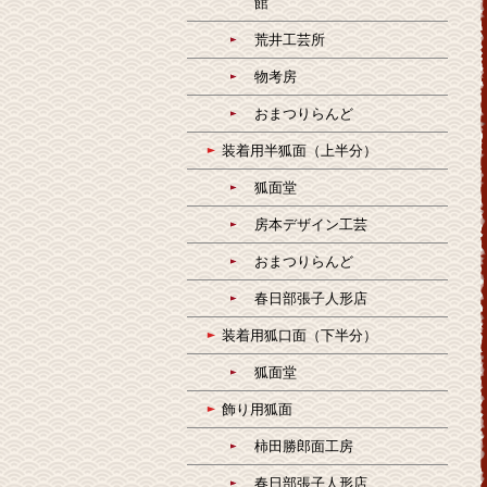
館
荒井工芸所
物考房
おまつりらんど
装着用半狐面（上半分）
狐面堂
房本デザイン工芸
おまつりらんど
春日部張子人形店
装着用狐口面（下半分）
狐面堂
飾り用狐面
柿田勝郎面工房
春日部張子人形店