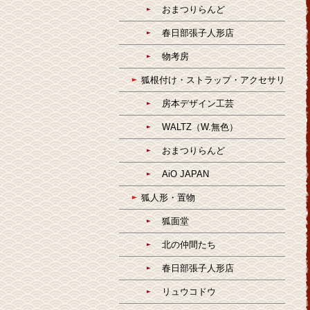
おまつりらんど
春日部張子人形店
物考房
狐根付け・ストラップ・アクセサリ
房本デザイン工芸
WALTZ（W.無色）
おまつりらんど
AiO JAPAN
狐人形・置物
狐面堂
北の仲間たち
春日部張子人形店
リュウコドウ