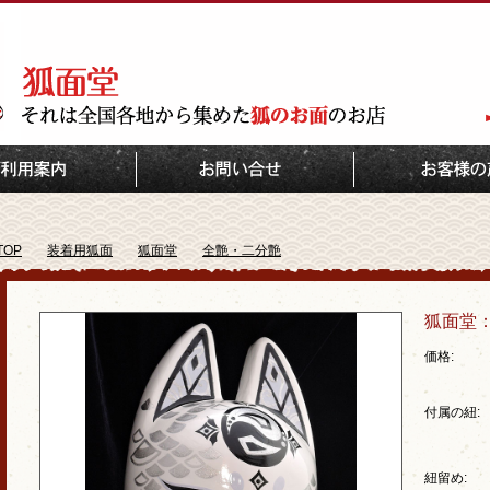
TOP
装着用狐面
狐面堂
全艶・二分艶
狐面堂
価格:
付属の紐:
紐留め: