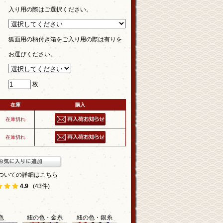
入り用の際はご選択ください。
狐面用の柄付き箱をご入り用の際は有りを
お選びください。
枚
在庫
購入
在庫切れ
在庫切れ
ついての詳細はこちら
4.9
(43件)
色
紐の色・金糸
紐の色・銀糸