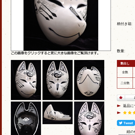
柄付き箱:
数量:
艶出し
全艶
二分艶
返品に
紐の