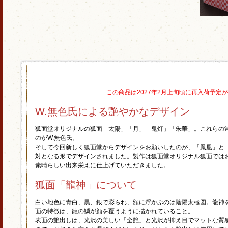
この商品は2027年2月上旬頃に再入荷予定
W.無色氏による艶やかなデザイン
狐面堂オリジナルの狐面「太陽」「月」「鬼灯」「朱華」。これらの
のがW.無色氏。
そして今回新しく狐面堂からデザインをお願いしたのが、「鳳凰」と
対となる形でデザインされました。製作は狐面堂オリジナル狐面では
素晴らしい出来栄えに仕上げていただきました。
狐面「龍神」について
白い地色に青白、黒、銀で彩られ、額に浮かぶのは陰陽太極図。龍神
面の特徴は、龍の鱗が顔を覆うように描かれていること。
表面の艶出しは、光沢の美しい「全艶」と光沢が抑え目でマットな質