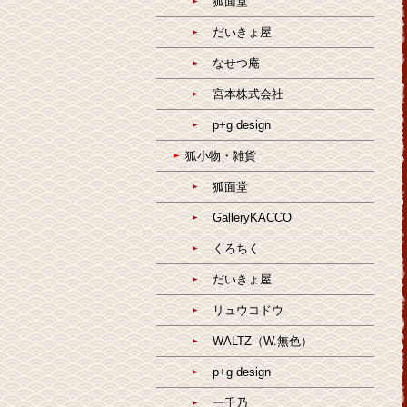
狐面堂
だいきょ屋
なせつ庵
宮本株式会社
p+g design
狐小物・雑貨
狐面堂
GalleryKACCO
くろちく
だいきょ屋
リュウコドウ
WALTZ（W.無色）
p+g design
一千乃