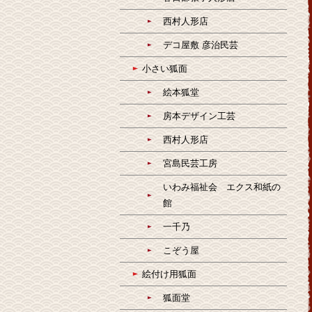
西村人形店
デコ屋敷 彦治民芸
小さい狐面
絵本狐堂
房本デザイン工芸
西村人形店
宮島民芸工房
いわみ福祉会 エクス和紙の
館
一千乃
こぞう屋
絵付け用狐面
狐面堂