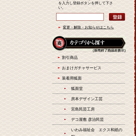
を入力し登録ボタンを押して下さ
い。
変更・解除・お知らせはこちら
割引商品
おまけガチャサービス
装着用狐面
狐面堂
房本デザイン工芸
宮島民芸工房
デコ屋敷 彦治民芸
いわみ福祉会 エクス和紙の