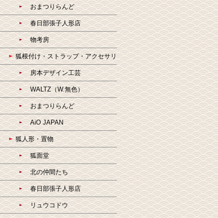
おまつりらんど
春日部張子人形店
物考房
狐根付け・ストラップ・アクセサリ
房本デザイン工芸
WALTZ（W.無色）
おまつりらんど
AiO JAPAN
狐人形・置物
狐面堂
北の仲間たち
春日部張子人形店
リュウコドウ