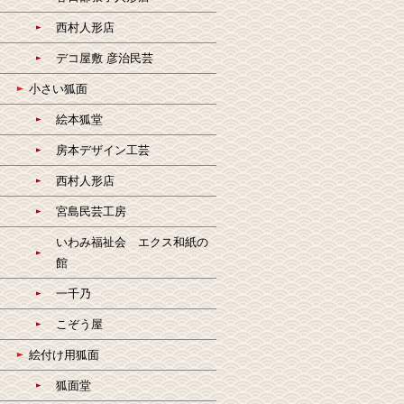
西村人形店
デコ屋敷 彦治民芸
小さい狐面
絵本狐堂
房本デザイン工芸
西村人形店
宮島民芸工房
いわみ福祉会 エクス和紙の
館
一千乃
こぞう屋
絵付け用狐面
狐面堂