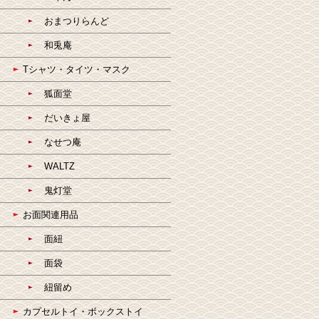
おまつりらんど
和兎庵
Tシャツ・タイツ・マスク
狐面堂
だいきょ屋
なせつ庵
WALTZ
鬼灯堂
お面関連用品
面紐
面袋
紐留め
カプセルトイ・ボックストイ