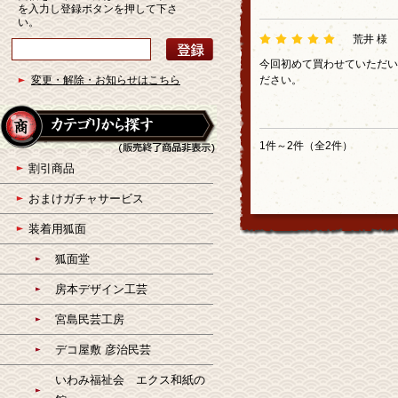
を入力し登録ボタンを押して下さ
い。
荒井 様
今回初めて買わせていただい
変更・解除・お知らせはこちら
ださい。
1件～2件（全2件）
割引商品
おまけガチャサービス
装着用狐面
狐面堂
房本デザイン工芸
宮島民芸工房
デコ屋敷 彦治民芸
いわみ福祉会 エクス和紙の