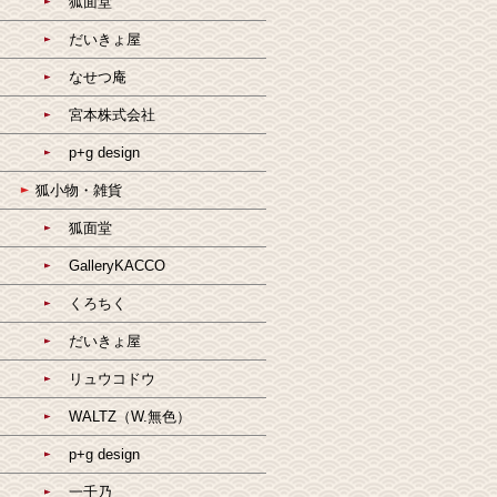
狐面堂
だいきょ屋
なせつ庵
宮本株式会社
p+g design
狐小物・雑貨
狐面堂
GalleryKACCO
くろちく
だいきょ屋
リュウコドウ
WALTZ（W.無色）
p+g design
一千乃