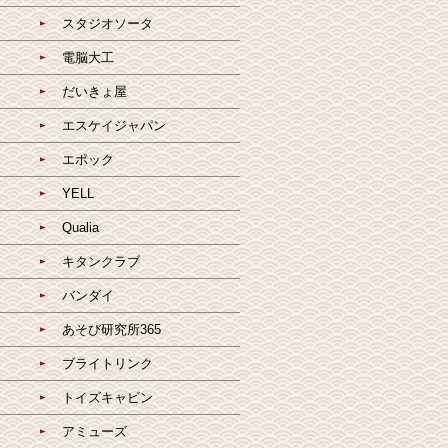
スタジオソータ
電脳大工
だいきょ屋
エスケイジャパン
エポック
YELL
Qualia
キタンクラブ
バンダイ
あそび研究所365
ブライトリンク
トイズキャビン
アミューズ