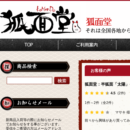
TOP
お客様の声:狐面堂：半
お客様の声
狐面堂：半狐面「太陽」
4.5
(2件)
1件～2件（全2件）
マサキ 様
新商品入荷等の際にお知らせメール
前々から興味があり買ってみ
でお知らせをする事がございます。
受信をご希望の方はメールアドレス