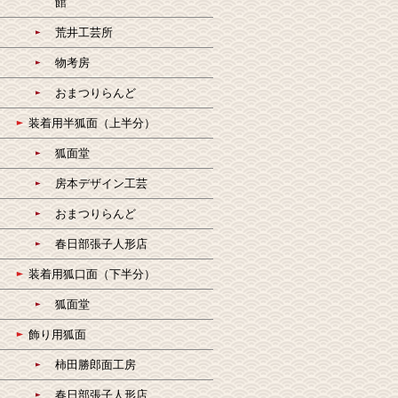
館
荒井工芸所
物考房
おまつりらんど
装着用半狐面（上半分）
狐面堂
房本デザイン工芸
おまつりらんど
春日部張子人形店
装着用狐口面（下半分）
狐面堂
飾り用狐面
柿田勝郎面工房
春日部張子人形店