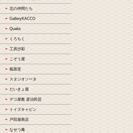
北の仲間たち
GalleryKACCO
Qualia
くろちく
工房沙彩
こぞう屋
狐面堂
スタジオソータ
だいきょ屋
デコ屋敷 彦治民芸
トイズキャビン
戸田屋商店
なせつ庵