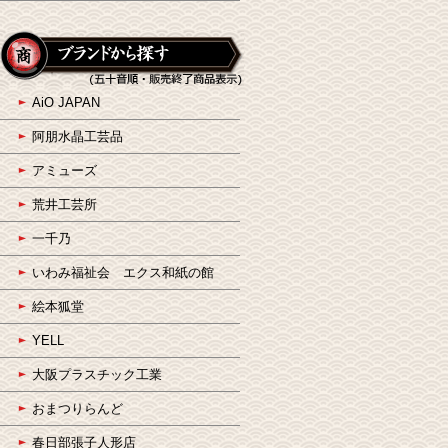
AiO JAPAN
阿朋水晶工芸品
アミューズ
荒井工芸所
一千乃
いわみ福祉会 エクス和紙の館
絵本狐堂
YELL
大阪プラスチック工業
おまつりらんど
春日部張子人形店