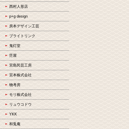
西村人形店
p+g design
房本デザイン工芸
ブライトリンク
鬼灯堂
茫屋
宮島民芸工房
宮本株式会社
物考房
モリ株式会社
リュウコドウ
YKK
和兎庵