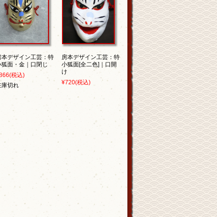
房本デザイン工芸：特
房本デザイン工芸：特
小狐面・金｜口閉じ
小狐面[全二色]｜口開
け
866
(税込)
¥720
(税込)
在庫切れ