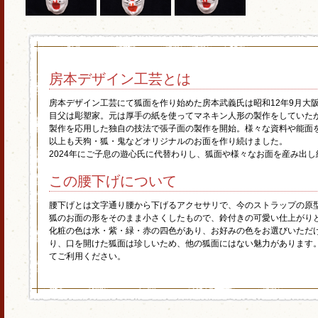
房本デザイン工芸とは
房本デザイン工芸にて狐面を作り始めた房本武義氏は昭和12年9月大
目父は彫塑家。元は厚手の紙を使ってマネキン人形の製作をしていた
製作を応用した独自の技法で張子面の製作を開始。様々な資料や能面を
以上も天狗・狐・鬼などオリジナルのお面を作り続けました。
2024年にご子息の遊心氏に代替わりし、狐面や様々なお面を産み出し
この腰下げについて
腰下げとは文字通り腰から下げるアクセサリで、今のストラップの原
狐のお面の形をそのまま小さくしたもので、鈴付きの可愛い仕上がり
化粧の色は水・紫・緑・赤の四色があり、お好みの色をお選びいただ
り、口を開けた狐面は珍しいため、他の狐面にはない魅力があります
てご利用ください。