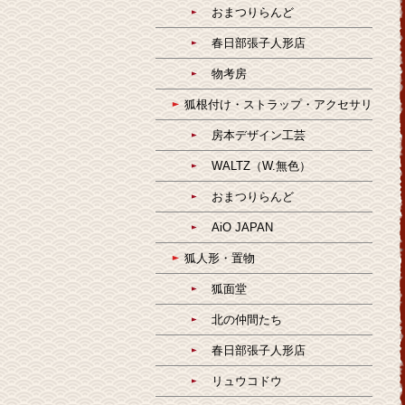
おまつりらんど
春日部張子人形店
物考房
狐根付け・ストラップ・アクセサリ
房本デザイン工芸
WALTZ（W.無色）
おまつりらんど
AiO JAPAN
狐人形・置物
狐面堂
北の仲間たち
春日部張子人形店
リュウコドウ