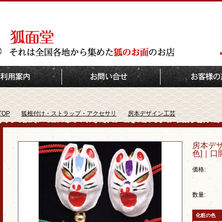
TOP
狐根付け・ストラップ・アクセサリ
房本デザイン工芸
房本デ
色]｜口
価格:
数量:
化粧の色