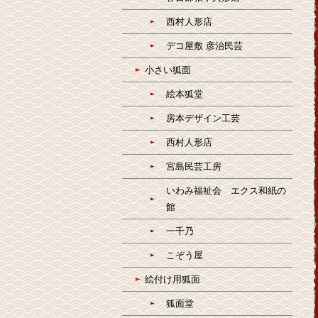
西村人形店
デコ屋敷 彦治民芸
小さい狐面
絵本狐堂
房本デザイン工芸
西村人形店
宮島民芸工房
いわみ福祉会 エクス和紙の
館
一千乃
こぞう屋
絵付け用狐面
狐面堂