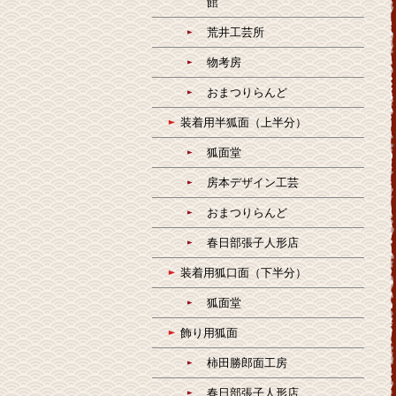
館
荒井工芸所
物考房
おまつりらんど
装着用半狐面（上半分）
狐面堂
房本デザイン工芸
おまつりらんど
春日部張子人形店
装着用狐口面（下半分）
狐面堂
飾り用狐面
柿田勝郎面工房
春日部張子人形店