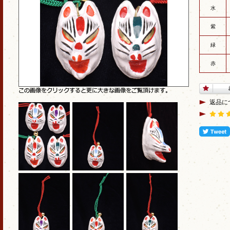
水
紫
緑
赤
返品に