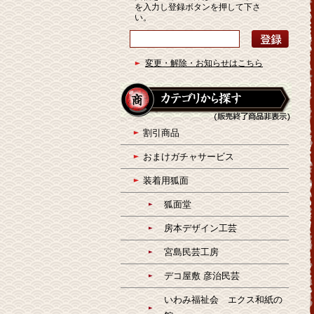
を入力し登録ボタンを押して下さ
い。
変更・解除・お知らせはこちら
割引商品
おまけガチャサービス
装着用狐面
狐面堂
房本デザイン工芸
宮島民芸工房
デコ屋敷 彦治民芸
いわみ福祉会 エクス和紙の