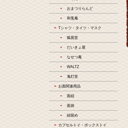
おまつりらんど
和兎庵
Tシャツ・タイツ・マスク
狐面堂
だいきょ屋
なせつ庵
WALTZ
鬼灯堂
お面関連用品
面紐
面袋
紐留め
カプセルトイ・ボックストイ