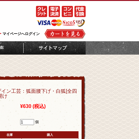
マイページへログイン
ザイン工芸：狐面腰下げ・白狐[全四
開け
¥630
(税込)
個
在庫
購入