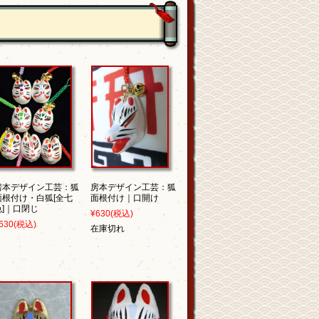
房本デザイン工芸：狐
房本デザイン工芸：狐
面根付け・白狐[全七
面根付け｜口開け
色]｜口閉じ
¥630
(税込)
630
(税込)
在庫切れ