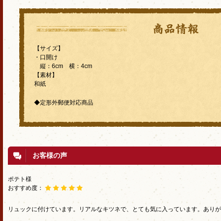
【サイズ】
・口開け
縦：6cm 横：4cm
【素材】
和紙
◆定形外郵便対応商品
お客様の声
ポテト様
おすすめ度：
リュックに付けています。リアルなキツネで、とても気に入っています。ありが