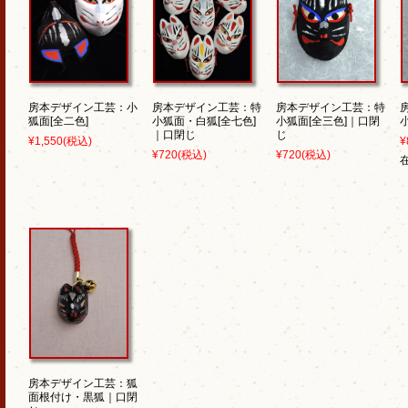
房本デザイン工芸：小
房本デザイン工芸：特
房本デザイン工芸：特
狐面[全二色]
小狐面・白狐[全七色]
小狐面[全三色]｜口閉
｜口閉じ
じ
¥1,550
(税込)
¥
¥720
(税込)
¥720
(税込)
房本デザイン工芸：狐
面根付け・黒狐｜口閉