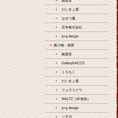
狐面堂
だいきょ屋
なせつ庵
宮本株式会社
p+g design
狐小物・雑貨
狐面堂
GalleryKACCO
くろちく
だいきょ屋
リュウコドウ
WALTZ（W.無色）
p+g design
一千乃