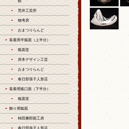
館
荒井工芸所
物考房
おまつりらんど
装着用半狐面（上半分）
狐面堂
房本デザイン工芸
おまつりらんど
春日部張子人形店
装着用狐口面（下半分）
狐面堂
飾り用狐面
柿田勝郎面工房
春日部張子人形店