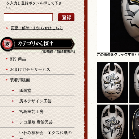
を入力し登録ボタンを押して下さ
い。
変更・解除・お知らせはこちら
割引商品
おまけガチャサービス
装着用狐面
狐面堂
房本デザイン工芸
宮島民芸工房
デコ屋敷 彦治民芸
いわみ福祉会 エクス和紙の