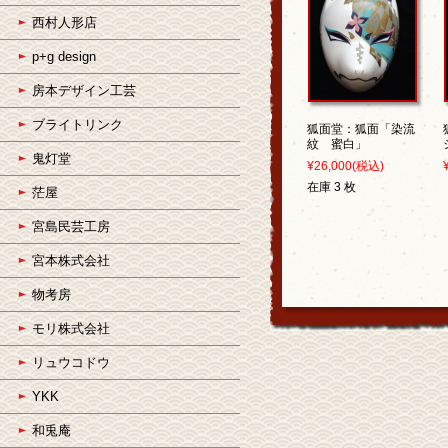
西村人形店
p+g design
房本デザイン工芸
ブライトリンク
狐面堂：狐面「染流
紋 蜜白」
鬼灯堂
¥26,000
(税込)
在庫 3 枚
茫屋
宮島民芸工房
宮本株式会社
物考房
モリ株式会社
リュウコドウ
YKK
和兎庵