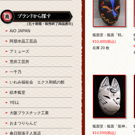
AiO JAPAN
狐面堂：狐面「戦」
阿朋水晶工芸品
¥10,400
(税込)
在庫 20 枚
アミューズ
荒井工芸所
一千乃
いわみ福祉会 エクス和紙の館
絵本狐堂
YELL
大阪プラスチック工業
おまつりらんど
狐面堂：狐面「龍神」
¥14,500
(税込)
春日部張子人形店