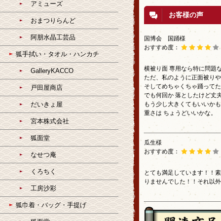
アミューズ
お客様の声
おまつりらんど
阿朋水晶工芸品
国博会 国踊様
おすすめ度：
狐手拭い・タオル・ハンカチ
横被り面 専用なら特に問題
GalleryKACCO
ただ、私のように正面被りや
そしてめちゃくちゃ踊ってた
戸田屋商店
でも何回か 落としたけど丈
だいきょ屋
もう少し大きくてもいいかも
重さは ちょうどいいかな。
宮本株式会社
狐面堂
瓜生様
おすすめ度：
なせつ庵
くろちく
とても満足しています！！素
りませんでした！！それ以
工房沙彩
狐巾着・バッグ・手提げ