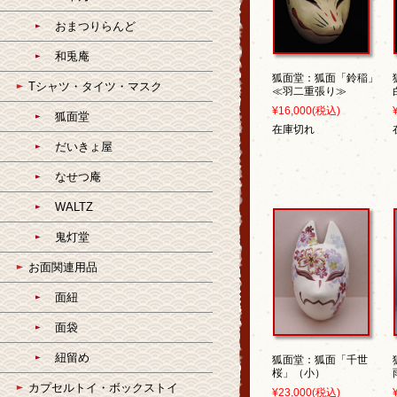
おまつりらんど
和兎庵
狐面堂：狐面「鈴稲」
Tシャツ・タイツ・マスク
≪羽二重張り≫
¥16,000
(税込)
狐面堂
在庫切れ
だいきょ屋
なせつ庵
WALTZ
鬼灯堂
お面関連用品
面紐
面袋
紐留め
狐面堂：狐面「千世
桜」（小）
カプセルトイ・ボックストイ
¥23,000
(税込)