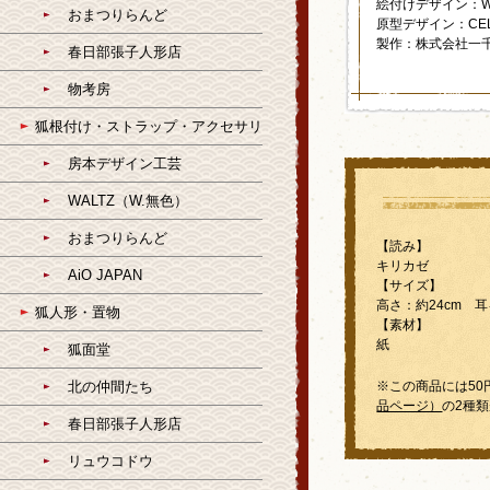
絵付けデザイン：W
おまつりらんど
原型デザイン：CE
製作：株式会社一
春日部張子人形店
物考房
狐根付け・ストラップ・アクセサリ
房本デザイン工芸
WALTZ（W.無色）
おまつりらんど
【読み】
キリカゼ
AiO JAPAN
【サイズ】
高さ：約24cm 耳
狐人形・置物
【素材】
紙
狐面堂
北の仲間たち
※この商品には50
品ページ）
の2種
春日部張子人形店
リュウコドウ