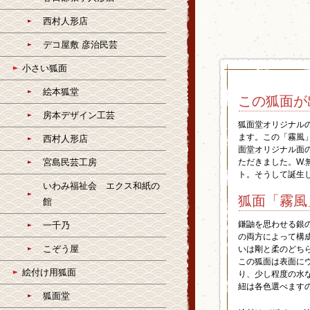
西村人形店
デコ屋敷 彦治民芸
小さい狐面
絵本狐堂
この狐面が
房本デザイン工芸
狐面堂オリジナル
ます。この「霧風
西村人形店
面堂オリジナル面
宮島民芸工房
ただきました。W
ト。そうして誕生
いわみ福祉会 エクス和紙の
狐面「霧風
館
鎌鼬を思わせる銀
一千乃
の両方によって構
こぞう屋
いは剛と柔のどち
この狐面は表面に
絵付け用狐面
り、少し程度の水
紐は各色選べます
狐面堂