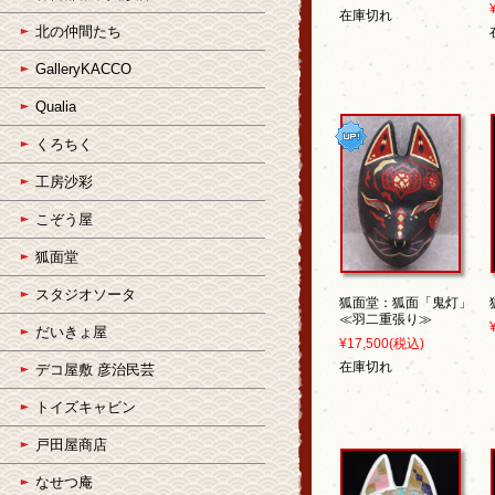
在庫切れ
北の仲間たち
GalleryKACCO
Qualia
くろちく
工房沙彩
こぞう屋
狐面堂
スタジオソータ
狐面堂：狐面「鬼灯」
≪羽二重張り≫
だいきょ屋
¥17,500
(税込)
在庫切れ
デコ屋敷 彦治民芸
トイズキャビン
戸田屋商店
なせつ庵