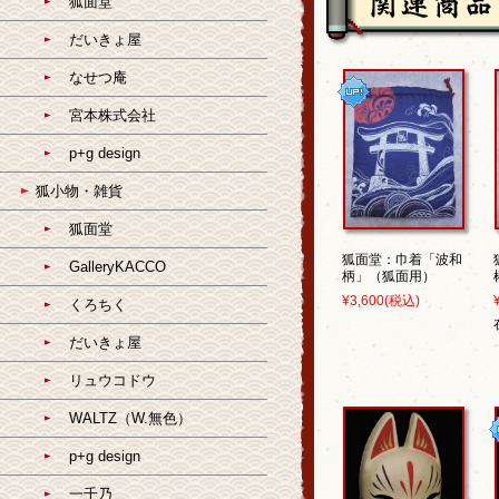
狐面堂
だいきょ屋
なせつ庵
宮本株式会社
p+g design
狐小物・雑貨
狐面堂
狐面堂：巾着「波和
GalleryKACCO
柄」（狐面用）
¥3,600
(税込)
くろちく
だいきょ屋
リュウコドウ
WALTZ（W.無色）
p+g design
一千乃