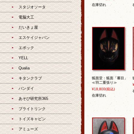
在庫切れ
スタジオソータ
電脳大工
だいきょ屋
エスケイジャパン
エポック
YELL
Qualia
キタンクラブ
狐面堂：狐面「審目」
≪羽二重張り≫
バンダイ
¥18,800
(税込)
在庫切れ
あそび研究所365
ブライトリンク
トイズキャビン
アミューズ